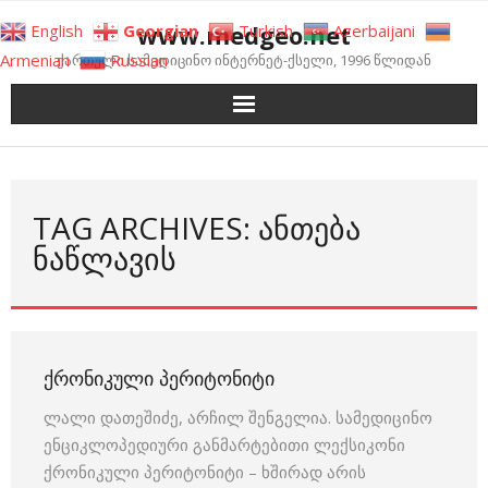
Skip
www.medgeo.net
English
Georgian
Turkish
Azerbaijani
to
Armenian
Russian
ქართული სამედიცინო ინტერნეტ-ქსელი, 1996 წლიდან
content
TAG ARCHIVES: ᲐᲜᲗᲔᲑᲐ
ᲜᲐᲬᲚᲐᲕᲘᲡ
ᲥᲠᲝᲜᲘᲙᲣᲚᲘ ᲞᲔᲠᲘᲢᲝᲜᲘᲢᲘ
ლალი დათეშიძე, არჩილ შენგელია. სამედიცინო
ენციკლოპედიური განმარტებითი ლექსიკონი
ქრონიკული პერიტონიტი – ხშირად არის