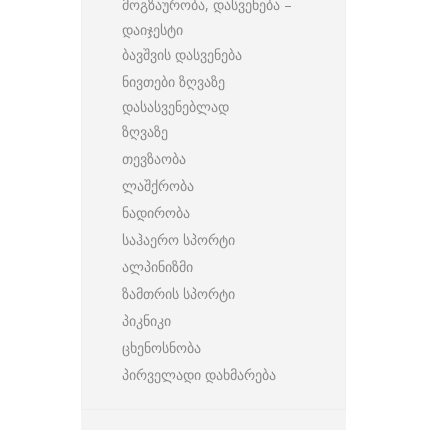
მოგზაურობა, დასვენება –
დაიჯესტი
ბავშვის დასვენება
ნივთები ზღვაზე
დასასვენებლად
ზღვაზე
თევზაობა
ლაშქრობა
ნადირობა
საჰაერო სპორტი
ალპინიზმი
ზამთრის სპორტი
პიკნიკი
ცხენოსნობა
პირველადი დახმარება