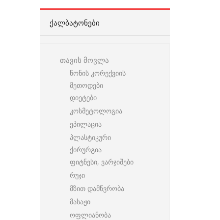
ᲥᲐᲚᲑᲐᲢᲝᲜᲔᲑᲘ
თავის მოვლა
წონის კორექვიის
მეთოდები
დიეტები
კოსმეტოლოგია
ეპილაცია
პლასტიკური
ქირურგია
ფიტნესი, ვარჯიშები
რუჯი
მზით დამწვრობა
მასაჟი
ოფლიანობა