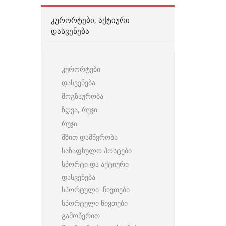
ᲙᲣᲠᲝᲠᲢᲔᲑᲘ, ᲐᲥᲢᲘᲣᲠᲘ
ᲓᲐᲡᲕᲔᲜᲔᲑᲐ
კურორტები
დასვენება
მოგზაურობა
ზღვა, რუჯი
რუჯი
მზით დამწვრობა
საზაფხულო პოსტები
სპორტი და აქტიური
დასვენება
სპორტული ნივთები
სპორტული ნივთები
გამოწერით