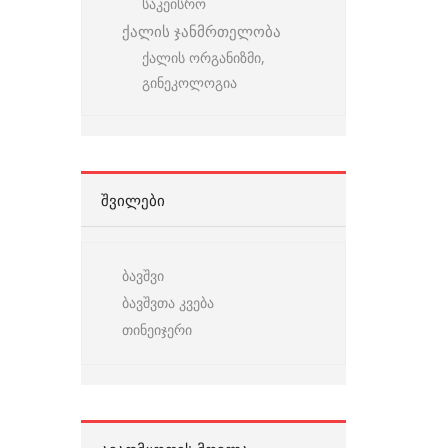
საკეისრო
ქალის ჯანმრთელობა
ქალის ორგანიზმი,
გინეკოლოგია
ᲨᲕᲘᲚᲔᲑᲘ
ბავშვი
ბავშვთა კვება
თინეიჯერი