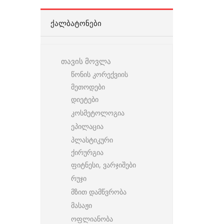
ᲥᲐᲚᲑᲐᲢᲝᲜᲔᲑᲘ
თავის მოვლა
წონის კორექვიის
მეთოდები
დიეტები
კოსმეტოლოგია
ეპილაცია
პლასტიკური
ქირურგია
ფიტნესი, ვარჯიშები
რუჯი
მზით დამწვრობა
მასაჟი
ოფლიანობა