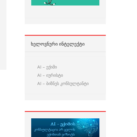
ᲮᲔᲚᲝᲕᲜᲣᲠᲘ ᲘᲜᲢᲔᲚᲔᲥᲢᲘ
AI – ექიმი
AI – იურისტი
AI – ბიზნეს კონსულტანტი