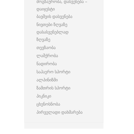
მოგზაურობა, დასვენება –
დაიჯესტი
ბავშვის დასვენება
ნივთები ზღვაზე
დასასვენებლად
ზღვაზე
თევზაობა
ლაშქრობა
ნადირობა
საჰაერო სპორტი
ალპინიზმი
ზამთრის სპორტი
პიკნიკი
ცხენოსნობა
პირველადი დახმარება