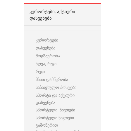
ᲙᲣᲠᲝᲠᲢᲔᲑᲘ, ᲐᲥᲢᲘᲣᲠᲘ
ᲓᲐᲡᲕᲔᲜᲔᲑᲐ
კურორტები
დასვენება
მოგზაურობა
ზღვა, რუჯი
რუჯი
მზით დამწვრობა
საზაფხულო პოსტები
სპორტი და აქტიური
დასვენება
სპორტული ნივთები
სპორტული ნივთები
გამოწერით