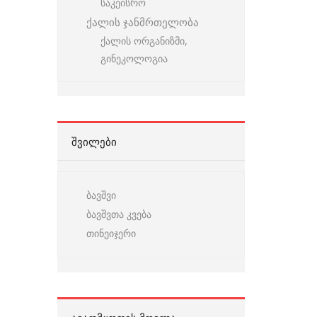
საკეისრო
ქალის ჯანმრთელობა
ქალის ორგანიზმი,
გინეკოლოგია
ᲨᲕᲘᲚᲔᲑᲘ
ბავშვი
ბავშვთა კვება
თინეიჯერი