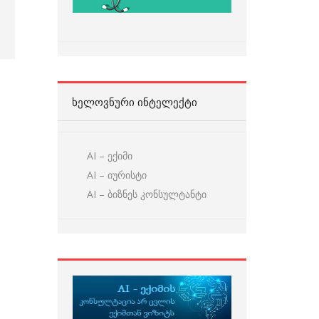
ᲮᲔᲚᲝᲕᲜᲣᲠᲘ ᲘᲜᲢᲔᲚᲔᲥᲢᲘ
AI – ექიმი
AI – იურისტი
AI – ბიზნეს კონსულტანტი