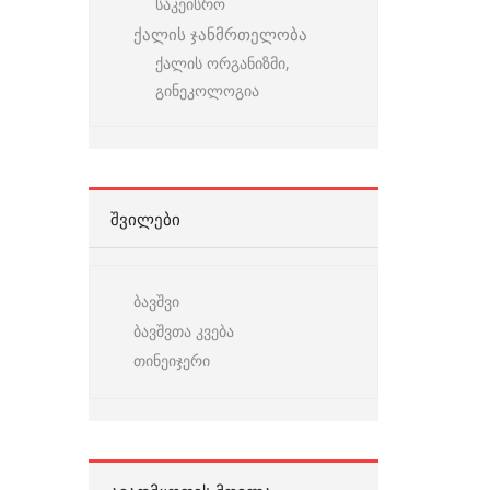
საკეისრო
ქალის ჯანმრთელობა
ქალის ორგანიზმი,
გინეკოლოგია
ᲨᲕᲘᲚᲔᲑᲘ
ბავშვი
ბავშვთა კვება
თინეიჯერი