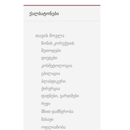
ᲥᲐᲚᲑᲐᲢᲝᲜᲔᲑᲘ
თავის მოვლა
წონის კორექვიის
მეთოდები
დიეტები
კოსმეტოლოგია
ეპილაცია
პლასტიკური
ქირურგია
ფიტნესი, ვარჯიშები
რუჯი
მზით დამწვრობა
მასაჟი
ოფლიანობა