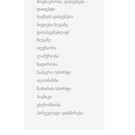
მოგზაურობა, დასვენება –
დაიჯესტი
ბავშვის დასვენება
ნივთები ზღვაზე
დასასვენებლად
ზღვაზე
თევზაობა
ლაშქრობა
ნადირობა
საჰაერო სპორტი
ალპინიზმი
ზამთრის სპორტი
პიკნიკი
ცხენოსნობა
პირველადი დახმარება