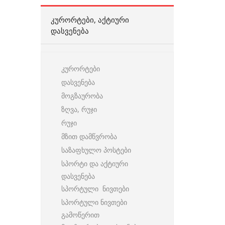
ᲙᲣᲠᲝᲠᲢᲔᲑᲘ, ᲐᲥᲢᲘᲣᲠᲘ
ᲓᲐᲡᲕᲔᲜᲔᲑᲐ
კურორტები
დასვენება
მოგზაურობა
ზღვა, რუჯი
რუჯი
მზით დამწვრობა
საზაფხულო პოსტები
სპორტი და აქტიური
დასვენება
სპორტული ნივთები
სპორტული ნივთები
გამოწერით