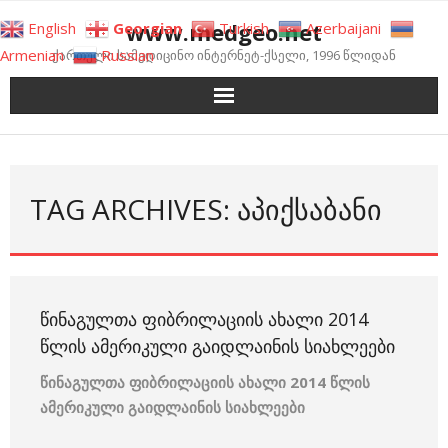
Skip
www.medgeo.net
English
Georgian
Turkish
Azerbaijani
to
Armenian
Russian
ქართული სამედიცინო ინტერნეტ-ქსელი, 1996 წლიდან
content
TAG ARCHIVES: ᲐᲞᲘᲥᲡᲐᲑᲐᲜᲘ
ᲬᲘᲜᲐᲒᲣᲚᲗᲐ ᲤᲘᲑᲠᲘᲚᲐᲪᲘᲘᲡ ᲐᲮᲐᲚᲘ 2014
ᲬᲚᲘᲡ ᲐᲛᲔᲠᲘᲙᲣᲚᲘ ᲒᲐᲘᲓᲚᲐᲘᲜᲘᲡ ᲡᲘᲐᲮᲚᲔᲔᲑᲘ
წინაგულთა ფიბრილაციის ახალი 2014 წლის
ამერიკული გაიდლაინის სიახლეები