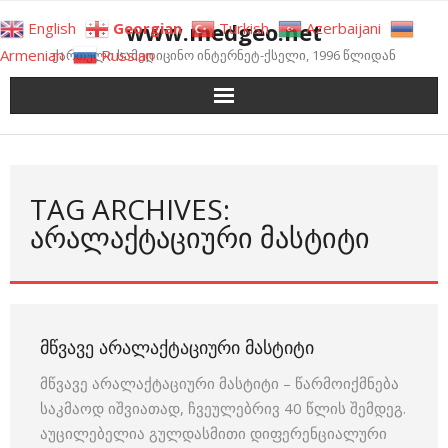
Skip
www.medgeo.net
English
Georgian
Turkish
Azerbaijani
to
Armenian
Russian
ქართული სამედიცინო ინტერნეტ-ქსელი, 1996 წლიდან
content
TAG ARCHIVES:
ᲐᲠᲐᲚᲐᲥᲢᲐᲪᲘᲣᲠᲘ ᲛᲐᲡᲢᲘᲢᲘ
ᲛᲬᲕᲐᲕᲔ ᲐᲠᲐᲚᲐᲥᲢᲐᲪᲘᲣᲠᲘ ᲛᲐᲡᲢᲘᲢᲘ
მწვავე არალაქტაციური მასტიტი – წარმოიქმნება
საკმაოდ იშვიათად, ჩვეულებრივ 40 წლის შემდეგ.
აუცილებელია გულდასმითი დიფერენციალური