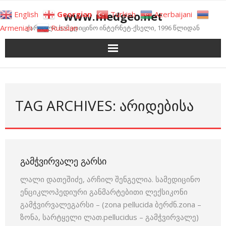
Skip
www.medgeo.net
English
Georgian
Turkish
Azerbaijani
to
Armenian
Russian
ქართული სამედიცინო ინტერნეტ-ქსელი, 1996 წლიდან
content
TAG ARCHIVES: ᲐᲠᲘᲓᲔᲑᲘᲡᲐ
ᲒᲐᲛᲭᲕᲘᲠᲕᲐᲚᲔ ᲒᲐᲠᲡᲘ
ლალი დათეშიძე, არჩილ შენგელია. სამედიცინო
ენციკლოპედიური განმარტებითი ლექსიკონი
გამჭვირვალეგარსი – (zona pellucida ბერძნ.zona –
ზონა, სარტყე­ლი ლათ.pellucidus – გამჭვირვალე)