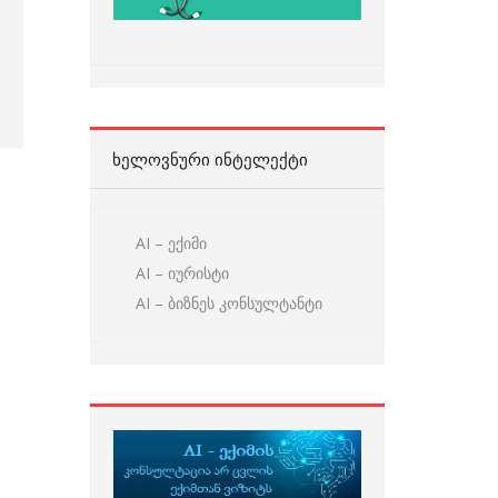
ᲮᲔᲚᲝᲕᲜᲣᲠᲘ ᲘᲜᲢᲔᲚᲔᲥᲢᲘ
AI – ექიმი
AI – იურისტი
AI – ბიზნეს კონსულტანტი