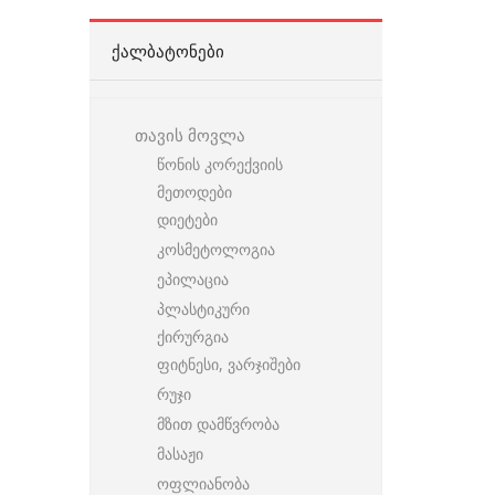
ᲥᲐᲚᲑᲐᲢᲝᲜᲔᲑᲘ
თავის მოვლა
წონის კორექვიის
მეთოდები
დიეტები
კოსმეტოლოგია
ეპილაცია
პლასტიკური
ქირურგია
ფიტნესი, ვარჯიშები
რუჯი
მზით დამწვრობა
მასაჟი
ოფლიანობა