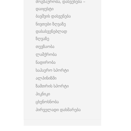
მოგზაურობა, დასვენება –
დაიჯესტი
ბავშვის დასვენება
ნივთები ზღვაზე
დასასვენებლად
ზღვაზე
თევზაობა
ლაშქრობა
ნადირობა
საჰაერო სპორტი
ალპინიზმი
ზამთრის სპორტი
პიკნიკი
ცხენოსნობა
პირველადი დახმარება