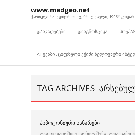
Skip
www.medgeo.net
to
ქართული სამედიცინო ინტერნეტ-ქსელი, 1996 წლიდან
content
დაავადებები
დიაგნოსტიკა
პრეპა
AI-ექიმი . ციფრული ექიმი ხელოვნური ინტ
TAG ARCHIVES: ᲐᲠᲡᲔᲑᲣ
ᲰᲘᲞᲝᲢᲝᲜᲘᲣᲠᲘ ᲮᲡᲜᲐᲠᲔᲑᲘ
ლალი დათეშიძე, არჩილ შენგელია. სამედ