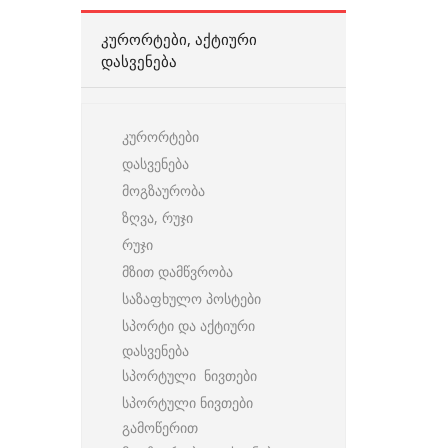
ᲙᲣᲠᲝᲠᲢᲔᲑᲘ, ᲐᲥᲢᲘᲣᲠᲘ
ᲓᲐᲡᲕᲔᲜᲔᲑᲐ
კურორტები
დასვენება
მოგზაურობა
ზღვა, რუჯი
რუჯი
მზით დამწვრობა
საზაფხულო პოსტები
სპორტი და აქტიური
დასვენება
სპორტული ნივთები
სპორტული ნივთები
გამოწერით