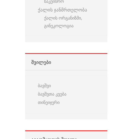
საკეისრო
ქალის ჯანმრთელობა
ქალის ორგანიზმი,
გინეკოლოგია
ᲨᲕᲘᲚᲔᲑᲘ
ბავშვი
ბავშვთა კვება
თინეიჯერი