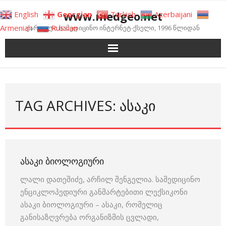
Skip
www.medgeo.net
English
Georgian
Turkish
Azerbaijani
to
Armenian
Russian
ქართული სამედიცინო ინტერნეტ-ქსელი, 1996 წლიდან
content
TAG ARCHIVES: ᲐᲡᲐᲙᲘ
ᲐᲡᲐᲙᲘ ᲑᲘᲝᲚᲝᲒᲘᲣᲠᲘ
ლალი დათეშიძე, არჩილ შენგელია. სამედიცინო
ენციკლოპედიური განმარტებითი ლექსიკონი
ასაკი ბიოლოგიური – ასაკი, რომელიც
განისაზღვრება ორგანიზმის ცვლადი,