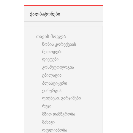
ᲥᲐᲚᲑᲐᲢᲝᲜᲔᲑᲘ
თავის მოვლა
წონის კორექვიის
მეთოდები
დიეტები
კოსმეტოლოგია
ეპილაცია
პლასტიკური
ქირურგია
ფიტნესი, ვარჯიშები
რუჯი
მზით დამწვრობა
მასაჟი
ოფლიანობა