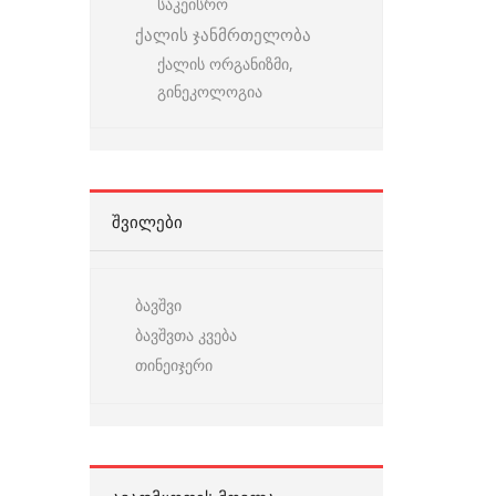
საკეისრო
ქალის ჯანმრთელობა
ქალის ორგანიზმი,
გინეკოლოგია
ᲨᲕᲘᲚᲔᲑᲘ
ბავშვი
ბავშვთა კვება
თინეიჯერი