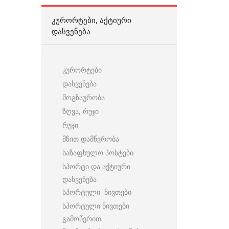
ᲙᲣᲠᲝᲠᲢᲔᲑᲘ, ᲐᲥᲢᲘᲣᲠᲘ
ᲓᲐᲡᲕᲔᲜᲔᲑᲐ
კურორტები
დასვენება
მოგზაურობა
ზღვა, რუჯი
რუჯი
მზით დამწვრობა
საზაფხულო პოსტები
სპორტი და აქტიური
დასვენება
სპორტული ნივთები
სპორტული ნივთები
გამოწერით