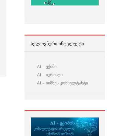
ᲮᲔᲚᲝᲕᲜᲣᲠᲘ ᲘᲜᲢᲔᲚᲔᲥᲢᲘ
AI – ექიმი
AI – იურისტი
AI – ბიზნეს კონსულტანტი