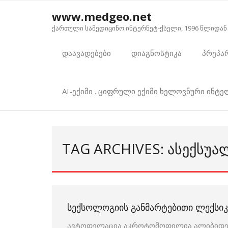
Skip
www.medgeo.net
to
ქართული სამედიცინო ინტერნეტ-ქსელი, 1996 წლიდან
content
დაავადებები
დიაგნოსტიკა
პრეპა
AI-ექიმი . ციფრული ექიმი ხელოვნური ინტ
TAG ARCHIVES: ᲐᲡᲔᲥᲡᲣ
ᲡᲔᲥᲡᲝᲚᲝᲒᲘᲘᲡ ᲒᲐᲜᲛᲐᲠᲢᲔᲑᲘᲗᲘ ᲚᲔᲥᲡᲘ
ავტოფელაცია აკროტომოფილია ალიბიდემი