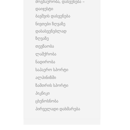
მოგზაურობა, დასვენება –
დაიჯესტი
ბავშვის დასვენება
ნივთები ზღვაზე
დასასვენებლად
ზღვაზე
თევზაობა
ლაშქრობა
ნადირობა
საჰაერო სპორტი
ალპინიზმი
ზამთრის სპორტი
პიკნიკი
ცხენოსნობა
პირველადი დახმარება