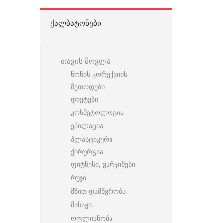
ᲥᲐᲚᲑᲐᲢᲝᲜᲔᲑᲘ
თავის მოვლა
წონის კორექვიის
მეთოდები
დიეტები
კოსმეტოლოგია
ეპილაცია
პლასტიკური
ქირურგია
ფიტნესი, ვარჯიშები
რუჯი
მზით დამწვრობა
მასაჟი
ოფლიანობა