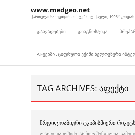
Skip
www.medgeo.net
to
ქართული სამედიცინო ინტერნეტ-ქსელი, 1996 წლიდან
content
დაავადებები
დიაგნოსტიკა
პრეპა
AI-ექიმი . ციფრული ექიმი ხელოვნური ინტ
TAG ARCHIVES: ᲐᲤᲔᲥᲢᲘ
ᲩᲠᲓᲘᲚᲝᲐᲖᲘᲣᲠᲘ ᲢᲙᲘᲞᲘᲡᲛᲘᲔᲠᲘ ᲠᲘᲙᲔᲢ
ლალი დათეშიძე, არჩილ შენგელია. სამედ