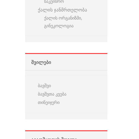
საკეისრო
ქალის ჯანმრთელობა
ქალის ორგანიზმი,
გინეკოლოგია
ᲨᲕᲘᲚᲔᲑᲘ
ბავშვი
ბავშვთა კვება
თინეიჯერი