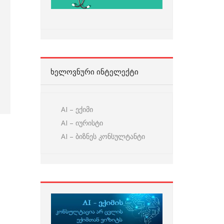
ᲮᲔᲚᲝᲕᲜᲣᲠᲘ ᲘᲜᲢᲔᲚᲔᲥᲢᲘ
AI – ექიმი
AI – იურისტი
AI – ბიზნეს კონსულტანტი