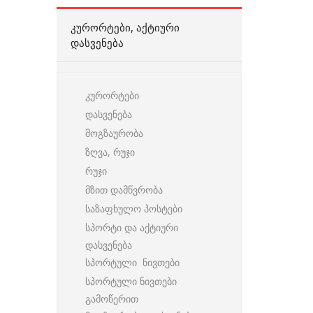
ᲙᲣᲠᲝᲠᲢᲔᲑᲘ, ᲐᲥᲢᲘᲣᲠᲘ
ᲓᲐᲡᲕᲔᲜᲔᲑᲐ
კურორტები
დასვენება
მოგზაურობა
ზღვა, რუჯი
რუჯი
მზით დამწვრობა
საზაფხულო პოსტები
სპორტი და აქტიური
დასვენება
სპორტული ნივთები
სპორტული ნივთები
გამოწერით