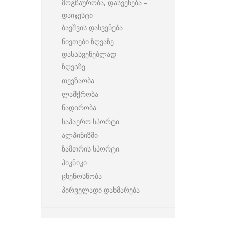
მოგზაურობა, დასვენება –
დაიჯესტი
ბავშვის დასვენება
ნივთები ზღვაზე
დასასვენებლად
ზღვაზე
თევზაობა
ლაშქრობა
ნადირობა
საჰაერო სპორტი
ალპინიზმი
ზამთრის სპორტი
პიკნიკი
ცხენოსნობა
პირველადი დახმარება