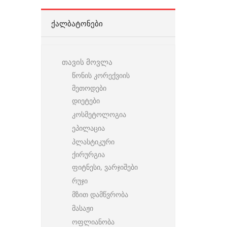
ᲥᲐᲚᲑᲐᲢᲝᲜᲔᲑᲘ
თავის მოვლა
წონის კორექვიის
მეთოდები
დიეტები
კოსმეტოლოგია
ეპილაცია
პლასტიკური
ქირურგია
ფიტნესი, ვარჯიშები
რუჯი
მზით დამწვრობა
მასაჟი
ოფლიანობა