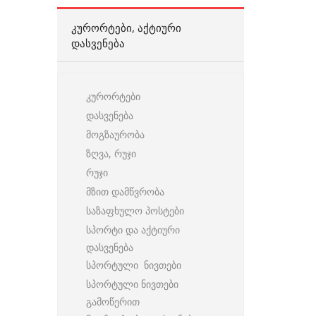
ᲙᲣᲠᲝᲠᲢᲔᲑᲘ, ᲐᲥᲢᲘᲣᲠᲘ
ᲓᲐᲡᲕᲔᲜᲔᲑᲐ
კურორტები
დასვენება
მოგზაურობა
ზღვა, რუჯი
რუჯი
მზით დამწვრობა
საზაფხულო პოსტები
სპორტი და აქტიური
დასვენება
სპორტული ნივთები
სპორტული ნივთები
გამოწერით