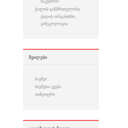
საკეისრო
ქალის ჯანმრთელობა
ქალის ორგანიზმი,
გინეკოლოგია
ᲨᲕᲘᲚᲔᲑᲘ
ბავშვი
ბავშვთა კვება
თინეიჯერი