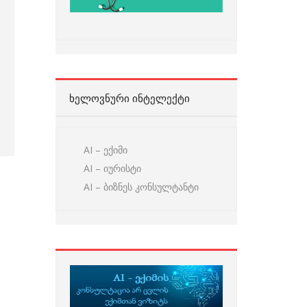
ᲮᲔᲚᲝᲕᲜᲣᲠᲘ ᲘᲜᲢᲔᲚᲔᲥᲢᲘ
AI – ექიმი
AI – იურისტი
AI – ბიზნეს კონსულტანტი