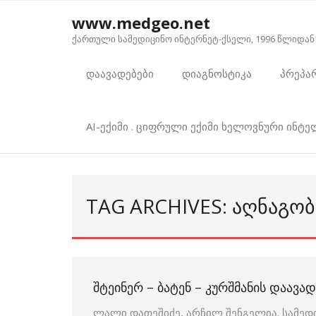
Skip
www.medgeo.net
to
ქართული სამედიცინო ინტერნეტ-ქსელი, 1996 წლიდან
content
დაავადებები
დიაგნოსტიკა
პრეპა
AI-ექიმი . ციფრული ექიმი ხელოვნური ინტ
TAG ARCHIVES: ᲐᲦᲜᲐᲒᲝᲑ
ᲨᲢᲔᲘᲜᲔᲠ – ᲑᲐᲢᲔᲜ – ᲙᲣᲠᲨᲛᲐᲜᲘᲡ ᲓᲐᲐᲕᲐᲓ
ლალი დათეშიძე, არჩილ შენგელია. სამედ