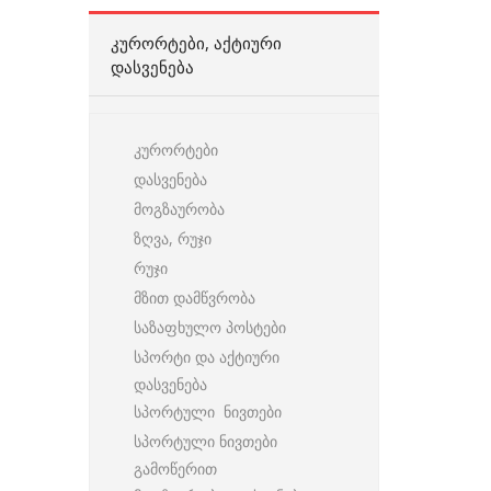
ᲙᲣᲠᲝᲠᲢᲔᲑᲘ, ᲐᲥᲢᲘᲣᲠᲘ
ᲓᲐᲡᲕᲔᲜᲔᲑᲐ
კურორტები
დასვენება
მოგზაურობა
ზღვა, რუჯი
რუჯი
მზით დამწვრობა
საზაფხულო პოსტები
სპორტი და აქტიური
დასვენება
სპორტული ნივთები
სპორტული ნივთები
გამოწერით