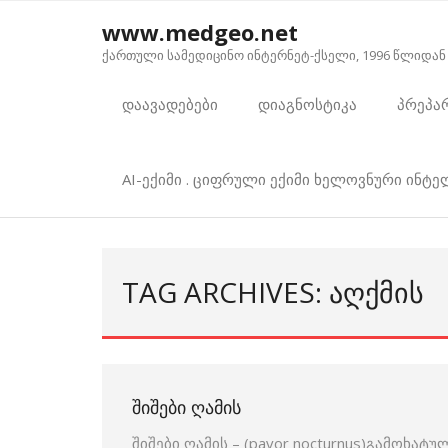
Skip
www.medgeo.net
to
ქართული სამედიცინო ინტერნეტ-ქსელი, 1996 წლიდან
content
დაავადებები
დიაგნოსტიკა
პრეპა
AI-ექიმი . ციფრული ექიმი ხელოვნური ინტ
TAG ARCHIVES: ᲐᲦᲥᲛᲘᲡ
ᲨᲘᲨᲔᲑᲘ ᲦᲐᲛᲘᲡ
შიშები ღამის – (pavor nocturnus)გამოხა