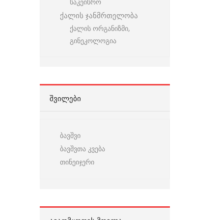
საკეისრო
ქალის ჯანმრთელობა
ქალის ორგანიზმი,
გინეკოლოგია
ᲨᲕᲘᲚᲔᲑᲘ
ბავშვი
ბავშვთა კვება
თინეიჯერი