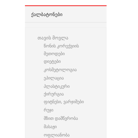
ᲥᲐᲚᲑᲐᲢᲝᲜᲔᲑᲘ
თავის მოვლა
წონის კორექვიის
მეთოდები
დიეტები
კოსმეტოლოგია
ეპილაცია
პლასტიკური
ქირურგია
ფიტნესი, ვარჯიშები
რუჯი
მზით დამწვრობა
მასაჟი
ოფლიანობა