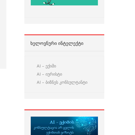
ᲮᲔᲚᲝᲕᲜᲣᲠᲘ ᲘᲜᲢᲔᲚᲔᲥᲢᲘ
AI – ექიმი
AI – იურისტი
AI – ბიზნეს კონსულტანტი