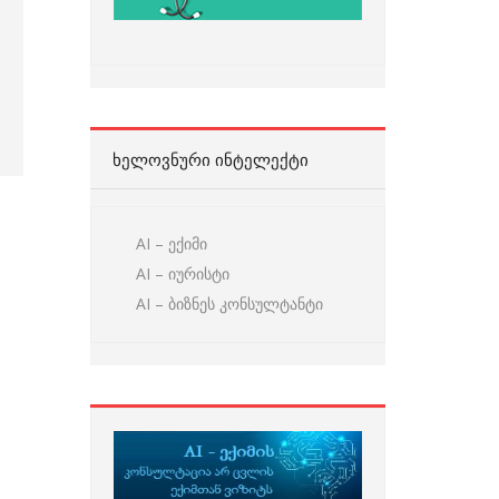
ᲮᲔᲚᲝᲕᲜᲣᲠᲘ ᲘᲜᲢᲔᲚᲔᲥᲢᲘ
AI – ექიმი
AI – იურისტი
AI – ბიზნეს კონსულტანტი