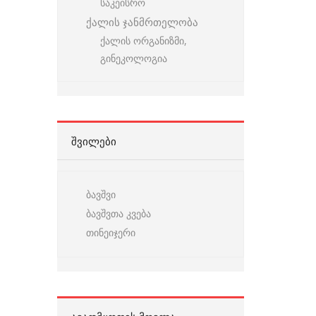
საკეისრო
ქალის ჯანმრთელობა
ქალის ორგანიზმი,
გინეკოლოგია
ᲨᲕᲘᲚᲔᲑᲘ
ბავშვი
ბავშვთა კვება
თინეიჯერი