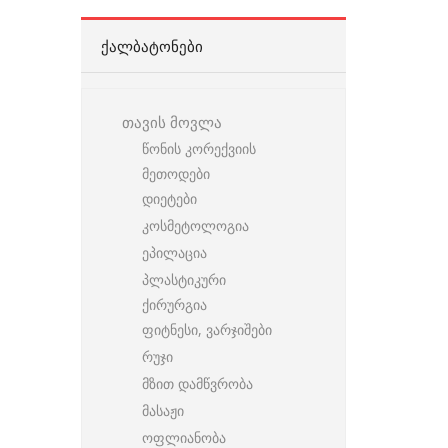
ᲥᲐᲚᲑᲐᲢᲝᲜᲔᲑᲘ
თავის მოვლა
წონის კორექვიის
მეთოდები
დიეტები
კოსმეტოლოგია
ეპილაცია
პლასტიკური
ქირურგია
ფიტნესი, ვარჯიშები
რუჯი
მზით დამწვრობა
მასაჟი
ოფლიანობა