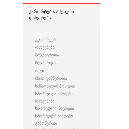
ᲙᲣᲠᲝᲠᲢᲔᲑᲘ, ᲐᲥᲢᲘᲣᲠᲘ
ᲓᲐᲡᲕᲔᲜᲔᲑᲐ
კურორტები
დასვენება
მოგზაურობა
ზღვა, რუჯი
რუჯი
მზით დამწვრობა
საზაფხულო პოსტები
სპორტი და აქტიური
დასვენება
სპორტული ნივთები
სპორტული ნივთები
გამოწერით