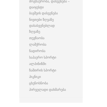
მოგზაურობა, დასვენება –
დაიჯესტი
ბავშვის დასვენება
ნივთები ზღვაზე
დასასვენებლად
ზღვაზე
თევზაობა
ლაშქრობა
ნადირობა
საჰაერო სპორტი
ალპინიზმი
ზამთრის სპორტი
პიკნიკი
ცხენოსნობა
პირველადი დახმარება