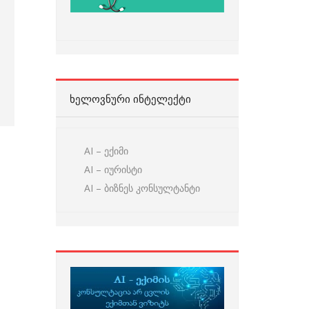
ᲮᲔᲚᲝᲕᲜᲣᲠᲘ ᲘᲜᲢᲔᲚᲔᲥᲢᲘ
AI – ექიმი
AI – იურისტი
AI – ბიზნეს კონსულტანტი