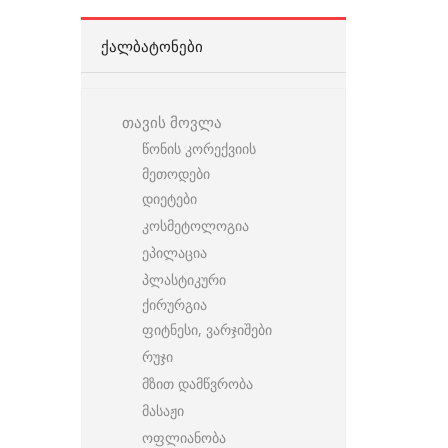
ᲥᲐᲚᲑᲐᲢᲝᲜᲔᲑᲘ
თავის მოვლა
წონის კორექვიის
მეთოდები
დიეტები
კოსმეტოლოგია
ეპილაცია
პლასტიკური
ქირურგია
ფიტნესი, ვარჯიშები
რუჯი
მზით დამწვრობა
მასაჟი
ოფლიანობა