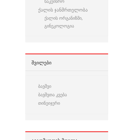
საკეისრო
ქალის ჯანმრთელობა
ქალის ორგანიზმი,
გინეკოლოგია
ᲨᲕᲘᲚᲔᲑᲘ
ბავშვი
ბავშვთა კვება
თინეიჯერი