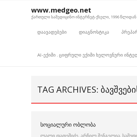
Skip
www.medgeo.net
to
ქართული სამედიცინო ინტერნეტ-ქსელი, 1996 წლიდან
content
დაავადებები
დიაგნოსტიკა
პრეპა
AI-ექიმი . ციფრული ექიმი ხელოვნური ინტ
TAG ARCHIVES: ᲑᲐᲕᲨᲕᲔᲑᲘ
ᲡᲝᲪᲘᲐᲚᲣᲠᲘ ᲝᲑᲚᲝᲑᲐ
ლალი დათეშიძე, არჩილ შენგელია. სამედ