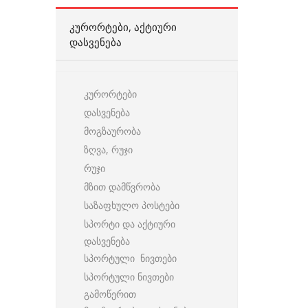
ᲙᲣᲠᲝᲠᲢᲔᲑᲘ, ᲐᲥᲢᲘᲣᲠᲘ
ᲓᲐᲡᲕᲔᲜᲔᲑᲐ
კურორტები
დასვენება
მოგზაურობა
ზღვა, რუჯი
რუჯი
მზით დამწვრობა
საზაფხულო პოსტები
სპორტი და აქტიური
დასვენება
სპორტული ნივთები
სპორტული ნივთები
გამოწერით