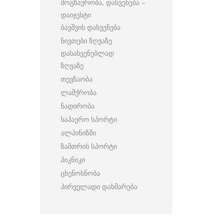
მოგზაურობა, დასვენება –
დაიჯესტი
ბავშვის დასვენება
ნივთები ზღვაზე
დასასვენებლად
ზღვაზე
თევზაობა
ლაშქრობა
ნადირობა
საჰაერო სპორტი
ალპინიზმი
ზამთრის სპორტი
პიკნიკი
ცხენოსნობა
პირველადი დახმარება