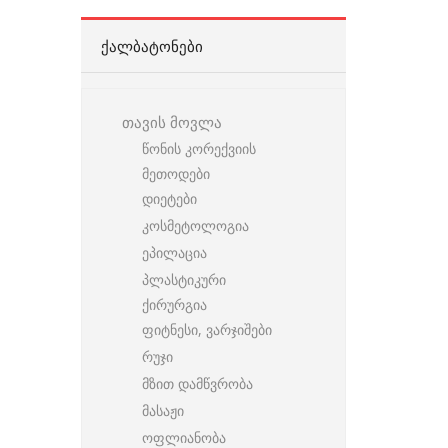
ᲥᲐᲚᲑᲐᲢᲝᲜᲔᲑᲘ
თავის მოვლა
წონის კორექვიის
მეთოდები
დიეტები
კოსმეტოლოგია
ეპილაცია
პლასტიკური
ქირურგია
ფიტნესი, ვარჯიშები
რუჯი
მზით დამწვრობა
მასაჟი
ოფლიანობა