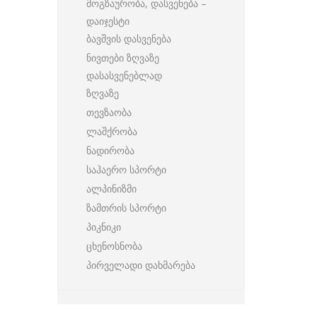
მოგზაურობა, დასვენება –
დაიჯესტი
ბავშვის დასვენება
ნივთები ზღვაზე
დასასვენებლად
ზღვაზე
თევზაობა
ლაშქრობა
ნადირობა
საჰაერო სპორტი
ალპინიზმი
ზამთრის სპორტი
პიკნიკი
ცხენოსნობა
პირველადი დახმარება