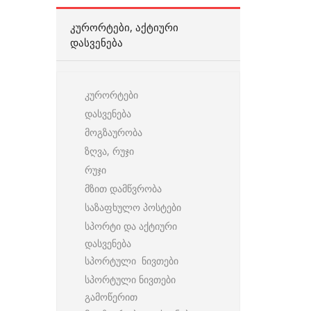
ᲙᲣᲠᲝᲠᲢᲔᲑᲘ, ᲐᲥᲢᲘᲣᲠᲘ
ᲓᲐᲡᲕᲔᲜᲔᲑᲐ
კურორტები
დასვენება
მოგზაურობა
ზღვა, რუჯი
რუჯი
მზით დამწვრობა
საზაფხულო პოსტები
სპორტი და აქტიური
დასვენება
სპორტული ნივთები
სპორტული ნივთები
გამოწერით