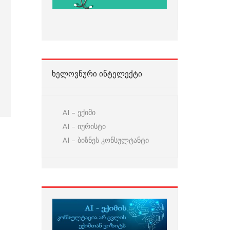
ᲮᲔᲚᲝᲕᲜᲣᲠᲘ ᲘᲜᲢᲔᲚᲔᲥᲢᲘ
AI – ექიმი
AI – იურისტი
AI – ბიზნეს კონსულტანტი