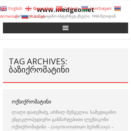
Skip
www.medgeo.net
English
Georgian
Turkish
Azerbaijani
to
Armenian
Russian
ქართული სამედიცინო ინტერნეტ-ქსელი, 1996 წლიდან
content
TAG ARCHIVES:
ᲑᲐᲖᲘᲥᲠᲝᲛᲐᲢᲘᲜᲘ
ᲝᲥᲡᲘᲥᲠᲝᲛᲐᲢᲘᲜᲘ
ლალი დათეშიძე, არჩილ შენგელია. სამედიცინო
ენციკლოპედიური განმარტებითი ლექსიკონი
ოქსიქრომატინი – (oxychromatinum ბერძნ.oxys –