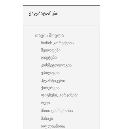
ᲥᲐᲚᲑᲐᲢᲝᲜᲔᲑᲘ
თავის მოვლა
წონის კორექვიის
მეთოდები
დიეტები
კოსმეტოლოგია
ეპილაცია
პლასტიკური
ქირურგია
ფიტნესი, ვარჯიშები
რუჯი
მზით დამწვრობა
მასაჟი
ოფლიანობა