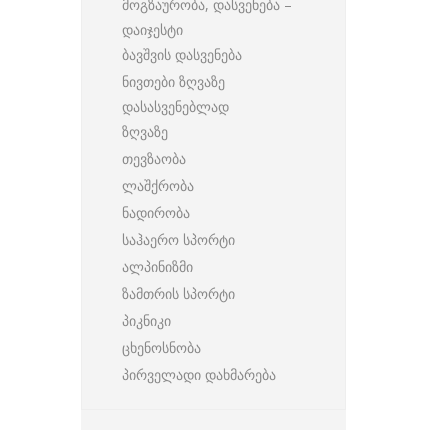
მოგზაურობა, დასვენება –
დაიჯესტი
ბავშვის დასვენება
ნივთები ზღვაზე
დასასვენებლად
ზღვაზე
თევზაობა
ლაშქრობა
ნადირობა
საჰაერო სპორტი
ალპინიზმი
ზამთრის სპორტი
პიკნიკი
ცხენოსნობა
პირველადი დახმარება