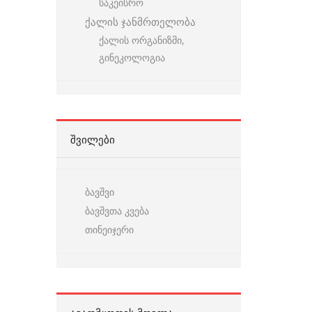
საკეისრო
ქალის ჯანმრთელობა
ქალის ორგანიზმი,
გინეკოლოგია
ᲨᲕᲘᲚᲔᲑᲘ
ბავშვი
ბავშვთა კვება
თინეიჯერი