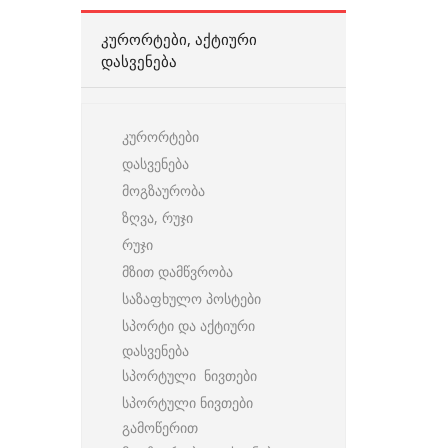
ᲙᲣᲠᲝᲠᲢᲔᲑᲘ, ᲐᲥᲢᲘᲣᲠᲘ
ᲓᲐᲡᲕᲔᲜᲔᲑᲐ
კურორტები
დასვენება
მოგზაურობა
ზღვა, რუჯი
რუჯი
მზით დამწვრობა
საზაფხულო პოსტები
სპორტი და აქტიური
დასვენება
სპორტული ნივთები
სპორტული ნივთები
გამოწერით