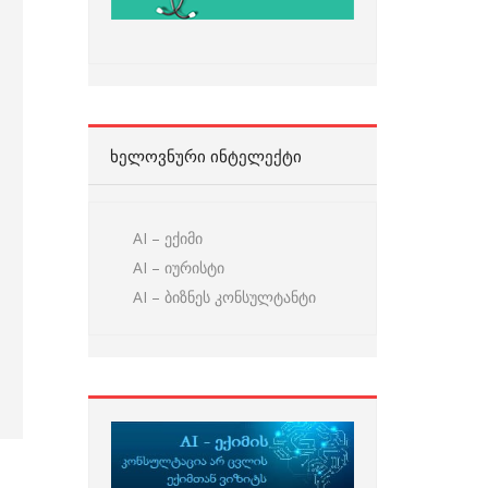
ᲮᲔᲚᲝᲕᲜᲣᲠᲘ ᲘᲜᲢᲔᲚᲔᲥᲢᲘ
AI – ექიმი
AI – იურისტი
AI – ბიზნეს კონსულტანტი