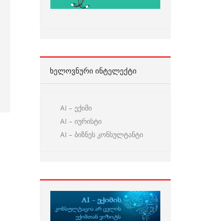
ᲮᲔᲚᲝᲕᲜᲣᲠᲘ ᲘᲜᲢᲔᲚᲔᲥᲢᲘ
AI – ექიმი
AI – იურისტი
AI – ბიზნეს კონსულტანტი