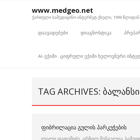
Skip
www.medgeo.net
to
ქართული სამედიცინო ინტერნეტ-ქსელი, 1996 წლიდან
content
დაავადებები
დიაგნოსტიკა
პრეპა
AI-ექიმი . ციფრული ექიმი ხელოვნური ინტ
TAG ARCHIVES: ᲑᲐᲚᲐᲜᲡᲘ
ᲤᲘᲑᲠᲘᲚᲐᲪᲘᲐ ᲒᲣᲚᲘᲡ ᲞᲐᲠᲙᲣᲭᲔᲑᲘᲡ
ლალი დათეშიძე, არჩილ შენგელია. სამედ