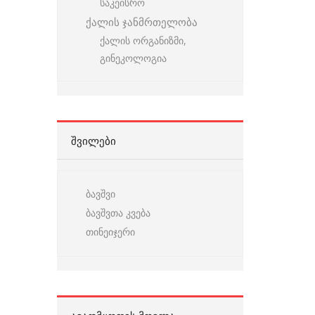
საკეისრო
ქალის ჯანმრთელობა
ქალის ორგანიზმი,
გინეკოლოგია
ᲨᲕᲘᲚᲔᲑᲘ
ბავშვი
ბავშვთა კვება
თინეიჯერი