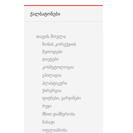
ᲥᲐᲚᲑᲐᲢᲝᲜᲔᲑᲘ
თავის მოვლა
წონის კორექვიის
მეთოდები
დიეტები
კოსმეტოლოგია
ეპილაცია
პლასტიკური
ქირურგია
ფიტნესი, ვარჯიშები
რუჯი
მზით დამწვრობა
მასაჟი
ოფლიანობა