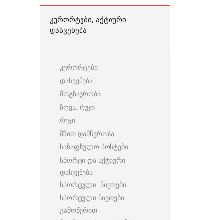
ᲙᲣᲠᲝᲠᲢᲔᲑᲘ, ᲐᲥᲢᲘᲣᲠᲘ
ᲓᲐᲡᲕᲔᲜᲔᲑᲐ
კურორტები
დასვენება
მოგზაურობა
ზღვა, რუჯი
რუჯი
მზით დამწვრობა
საზაფხულო პოსტები
სპორტი და აქტიური
დასვენება
სპორტული ნივთები
სპორტული ნივთები
გამოწერით