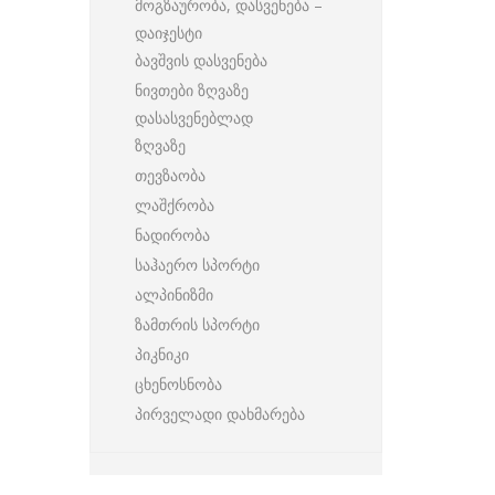
მოგზაურობა, დასვენება –
დაიჯესტი
ბავშვის დასვენება
ნივთები ზღვაზე
დასასვენებლად
ზღვაზე
თევზაობა
ლაშქრობა
ნადირობა
საჰაერო სპორტი
ალპინიზმი
ზამთრის სპორტი
პიკნიკი
ცხენოსნობა
პირველადი დახმარება