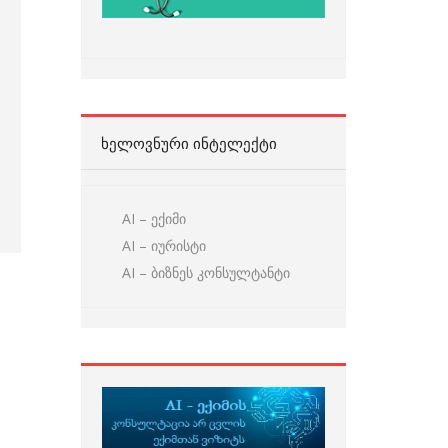
ᲮᲔᲚᲝᲕᲜᲣᲠᲘ ᲘᲜᲢᲔᲚᲔᲥᲢᲘ
AI – ექიმი
AI – იურისტი
AI – ბიზნეს კონსულტანტი