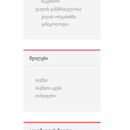
საკეისრო
ქალის ჯანმრთელობა
ქალის ორგანიზმი,
გინეკოლოგია
ᲨᲕᲘᲚᲔᲑᲘ
ბავშვი
ბავშვთა კვება
თინეიჯერი