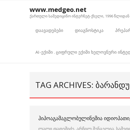
Skip
www.medgeo.net
to
ქართული სამედიცინო ინტერნეტ-ქსელი, 1996 წლიდან
content
დაავადებები
დიაგნოსტიკა
პრეპა
AI-ექიმი . ციფრული ექიმი ხელოვნური ინტ
TAG ARCHIVES: ᲑᲐᲠᲐᲜᲓᲣ
ᲰᲘᲞᲝᲐᲒᲐᲛᲐᲒᲚᲝᲑᲣᲚᲘᲜᲔᲛᲘᲐ ᲘᲓᲘᲝᲞᲐᲗᲘ
ლალი დათეშიძე, არჩილ შენგელია. სამედ