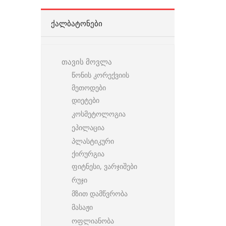
ᲥᲐᲚᲑᲐᲢᲝᲜᲔᲑᲘ
თავის მოვლა
წონის კორექვიის
მეთოდები
დიეტები
კოსმეტოლოგია
ეპილაცია
პლასტიკური
ქირურგია
ფიტნესი, ვარჯიშები
რუჯი
მზით დამწვრობა
მასაჟი
ოფლიანობა