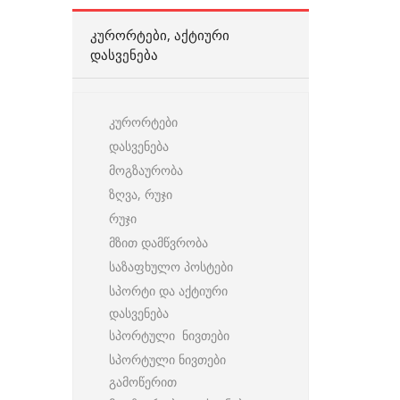
ᲙᲣᲠᲝᲠᲢᲔᲑᲘ, ᲐᲥᲢᲘᲣᲠᲘ
ᲓᲐᲡᲕᲔᲜᲔᲑᲐ
კურორტები
დასვენება
მოგზაურობა
ზღვა, რუჯი
რუჯი
მზით დამწვრობა
საზაფხულო პოსტები
სპორტი და აქტიური
დასვენება
სპორტული ნივთები
სპორტული ნივთები
გამოწერით