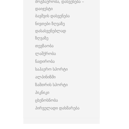
მოგზაურობა, დასვენება –
დაიჯესტი
ბავშვის დასვენება
ნივთები ზღვაზე
დასასვენებლად
ზღვაზე
თევზაობა
ლაშქრობა
ნადირობა
საჰაერო სპორტი
ალპინიზმი
ზამთრის სპორტი
პიკნიკი
ცხენოსნობა
პირველადი დახმარება