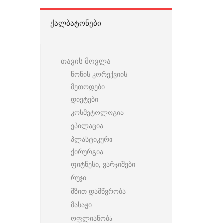
ᲥᲐᲚᲑᲐᲢᲝᲜᲔᲑᲘ
თავის მოვლა
წონის კორექვიის
მეთოდები
დიეტები
კოსმეტოლოგია
ეპილაცია
პლასტიკური
ქირურგია
ფიტნესი, ვარჯიშები
რუჯი
მზით დამწვრობა
მასაჟი
ოფლიანობა