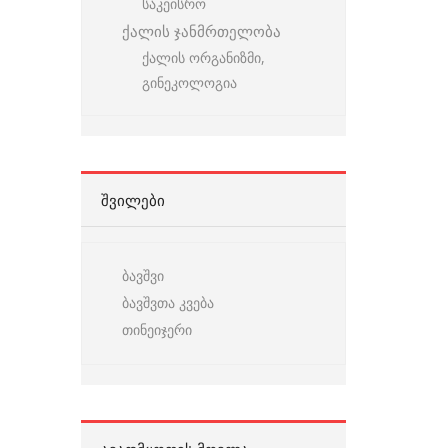
საკეისრო
ქალის ჯანმრთელობა
ქალის ორგანიზმი,
გინეკოლოგია
ᲨᲕᲘᲚᲔᲑᲘ
ბავშვი
ბავშვთა კვება
თინეიჯერი