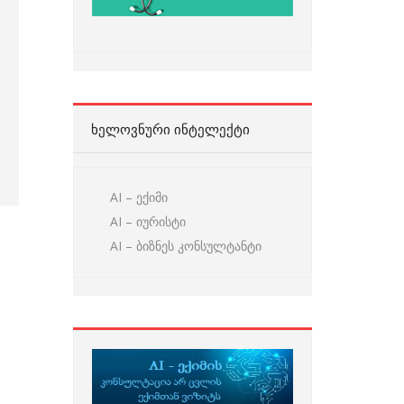
ᲮᲔᲚᲝᲕᲜᲣᲠᲘ ᲘᲜᲢᲔᲚᲔᲥᲢᲘ
AI – ექიმი
AI – იურისტი
AI – ბიზნეს კონსულტანტი