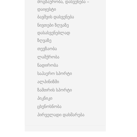
მოგზაურობა, დასვენება –
დაიჯესტი
ბავშვის დასვენება
ნივთები ზღვაზე
დასასვენებლად
ზღვაზე
თევზაობა
ლაშქრობა
ნადირობა
საჰაერო სპორტი
ალპინიზმი
ზამთრის სპორტი
პიკნიკი
ცხენოსნობა
პირველადი დახმარება