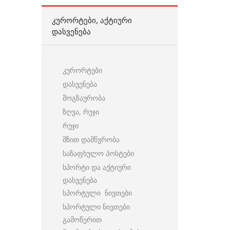
ᲙᲣᲠᲝᲠᲢᲔᲑᲘ, ᲐᲥᲢᲘᲣᲠᲘ
ᲓᲐᲡᲕᲔᲜᲔᲑᲐ
კურორტები
დასვენება
მოგზაურობა
ზღვა, რუჯი
რუჯი
მზით დამწვრობა
საზაფხულო პოსტები
სპორტი და აქტიური
დასვენება
სპორტული ნივთები
სპორტული ნივთები
გამოწერით