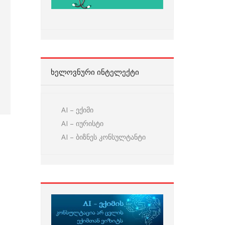
ᲮᲔᲚᲝᲕᲜᲣᲠᲘ ᲘᲜᲢᲔᲚᲔᲥᲢᲘ
AI – ექიმი
AI – იურისტი
AI – ბიზნეს კონსულტანტი