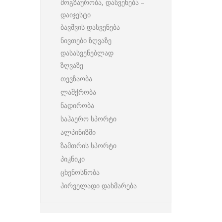
მოგზაურობა, დასვენება –
დაიჯესტი
ბავშვის დასვენება
ნივთები ზღვაზე
დასასვენებლად
ზღვაზე
თევზაობა
ლაშქრობა
ნადირობა
საჰაერო სპორტი
ალპინიზმი
ზამთრის სპორტი
პიკნიკი
ცხენოსნობა
პირველადი დახმარება