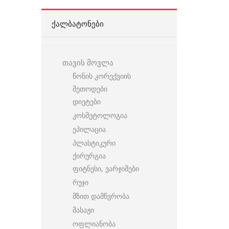
ᲥᲐᲚᲑᲐᲢᲝᲜᲔᲑᲘ
თავის მოვლა
წონის კორექვიის
მეთოდები
დიეტები
კოსმეტოლოგია
ეპილაცია
პლასტიკური
ქირურგია
ფიტნესი, ვარჯიშები
რუჯი
მზით დამწვრობა
მასაჟი
ოფლიანობა