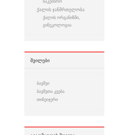
საკეისრო
ქალის ჯანმრთელობა
ქალის ორგანიზმი,
გინეკოლოგია
ᲨᲕᲘᲚᲔᲑᲘ
ბავშვი
ბავშვთა კვება
თინეიჯერი