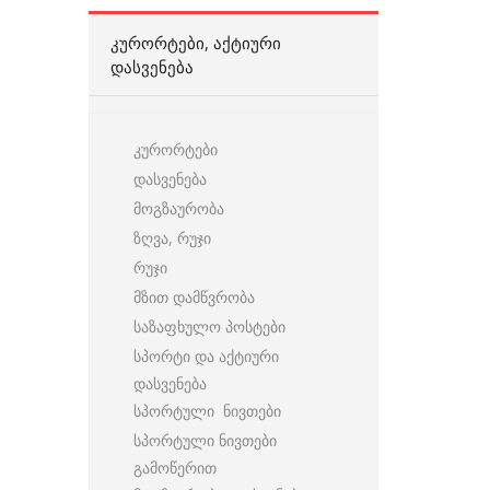
ᲙᲣᲠᲝᲠᲢᲔᲑᲘ, ᲐᲥᲢᲘᲣᲠᲘ
ᲓᲐᲡᲕᲔᲜᲔᲑᲐ
კურორტები
დასვენება
მოგზაურობა
ზღვა, რუჯი
რუჯი
მზით დამწვრობა
საზაფხულო პოსტები
სპორტი და აქტიური
დასვენება
სპორტული ნივთები
სპორტული ნივთები
გამოწერით