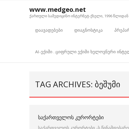
Skip
www.medgeo.net
to
ქართული სამედიცინო ინტერნეტ-ქსელი, 1996 წლიდან
content
დაავადებები
დიაგნოსტიკა
პრეპა
AI-ექიმი . ციფრული ექიმი ხელოვნური ინტ
TAG ARCHIVES: ᲑᲔᲨᲣᲛᲘ
ᲡᲐᲥᲐᲠᲗᲕᲔᲚᲝᲡ ᲙᲣᲠᲝᲠᲢᲔᲑᲘ
საქართველოს კურორტები -ს წინამდებარე