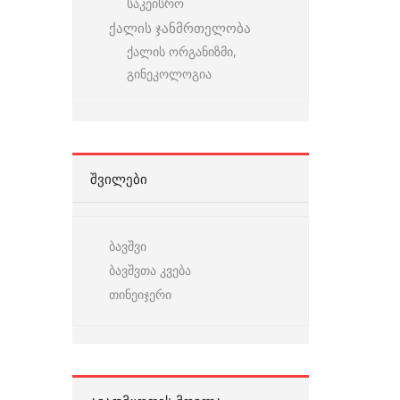
საკეისრო
ქალის ჯანმრთელობა
ქალის ორგანიზმი,
გინეკოლოგია
ᲨᲕᲘᲚᲔᲑᲘ
ბავშვი
ბავშვთა კვება
თინეიჯერი