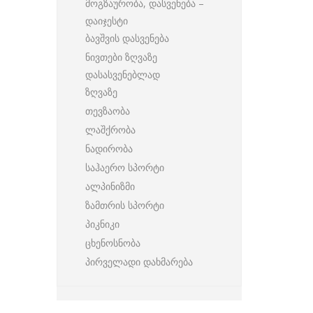
მოგზაურობა, დასვენება –
დაიჯესტი
ბავშვის დასვენება
ნივთები ზღვაზე
დასასვენებლად
ზღვაზე
თევზაობა
ლაშქრობა
ნადირობა
საჰაერო სპორტი
ალპინიზმი
ზამთრის სპორტი
პიკნიკი
ცხენოსნობა
პირველადი დახმარება