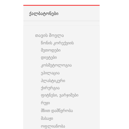
ᲥᲐᲚᲑᲐᲢᲝᲜᲔᲑᲘ
თავის მოვლა
წონის კორექვიის
მეთოდები
დიეტები
კოსმეტოლოგია
ეპილაცია
პლასტიკური
ქირურგია
ფიტნესი, ვარჯიშები
რუჯი
მზით დამწვრობა
მასაჟი
ოფლიანობა