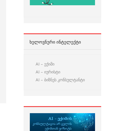
ᲮᲔᲚᲝᲕᲜᲣᲠᲘ ᲘᲜᲢᲔᲚᲔᲥᲢᲘ
AI – ექიმი
AI – იურისტი
AI – ბიზნეს კონსულტანტი