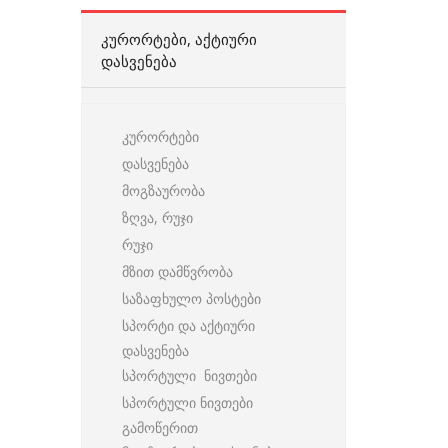
ᲙᲣᲠᲝᲠᲢᲔᲑᲘ, ᲐᲥᲢᲘᲣᲠᲘ
ᲓᲐᲡᲕᲔᲜᲔᲑᲐ
კურორტები
დასვენება
მოგზაურობა
ზღვა, რუჯი
რუჯი
მზით დამწვრობა
საზაფხულო პოსტები
სპორტი და აქტიური
დასვენება
სპორტული ნივთები
სპორტული ნივთები
გამოწერით