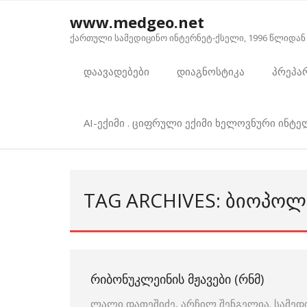
Skip
www.medgeo.net
to
ქართული სამედიცინო ინტერნეტ-ქსელი, 1996 წლიდან
content
დაავადებები
დიაგნოსტიკა
პრეპა
AI-ექიმი . ციფრული ექიმი ხელოვნური ინტ
TAG ARCHIVES: ᲑᲘᲝᲞᲝᲚ
ᲠᲘᲑᲝᲜᲣᲙᲚᲔᲘᲜᲘᲡ ᲛᲟᲐᲕᲔᲑᲘ (ᲠᲜᲛ)
ლალი დათეშიძე, არჩილ შენგელია. სამედ