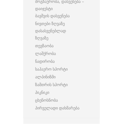
მოგზაურობა, დასვენება –
დაიჯესტი
ბავშვის დასვენება
ნივთები ზღვაზე
დასასვენებლად
ზღვაზე
თევზაობა
ლაშქრობა
ნადირობა
საჰაერო სპორტი
ალპინიზმი
ზამთრის სპორტი
პიკნიკი
ცხენოსნობა
პირველადი დახმარება