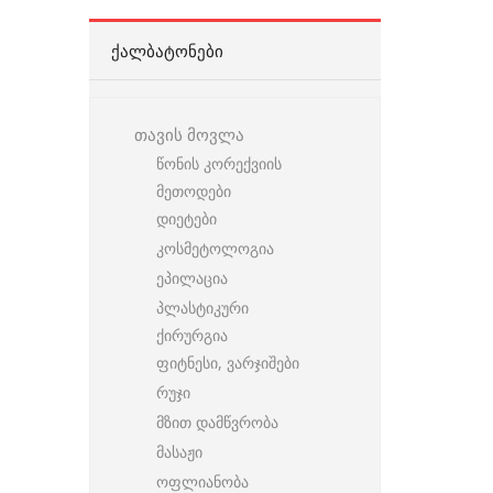
ᲥᲐᲚᲑᲐᲢᲝᲜᲔᲑᲘ
თავის მოვლა
წონის კორექვიის
მეთოდები
დიეტები
კოსმეტოლოგია
ეპილაცია
პლასტიკური
ქირურგია
ფიტნესი, ვარჯიშები
რუჯი
მზით დამწვრობა
მასაჟი
ოფლიანობა