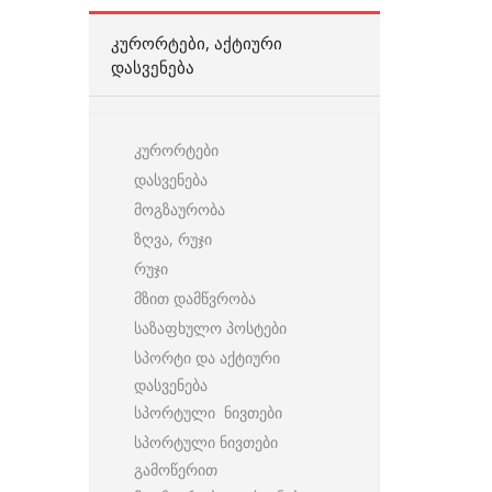
ᲙᲣᲠᲝᲠᲢᲔᲑᲘ, ᲐᲥᲢᲘᲣᲠᲘ
ᲓᲐᲡᲕᲔᲜᲔᲑᲐ
კურორტები
დასვენება
მოგზაურობა
ზღვა, რუჯი
რუჯი
მზით დამწვრობა
საზაფხულო პოსტები
სპორტი და აქტიური
დასვენება
სპორტული ნივთები
სპორტული ნივთები
გამოწერით