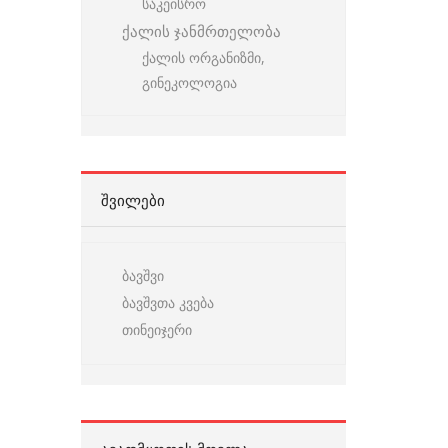
საკეისრო
ქალის ჯანმრთელობა
ქალის ორგანიზმი,
გინეკოლოგია
ᲨᲕᲘᲚᲔᲑᲘ
ბავშვი
ბავშვთა კვება
თინეიჯერი