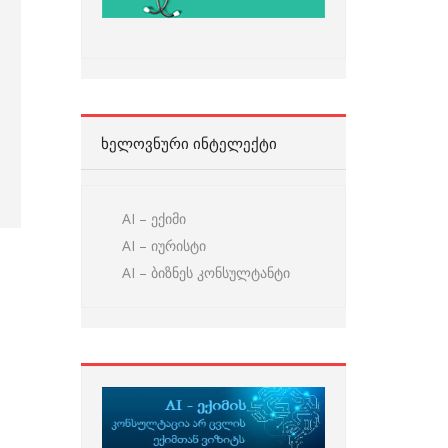
ᲮᲔᲚᲝᲕᲜᲣᲠᲘ ᲘᲜᲢᲔᲚᲔᲥᲢᲘ
AI – ექიმი
AI – იურისტი
AI – ბიზნეს კონსულტანტი