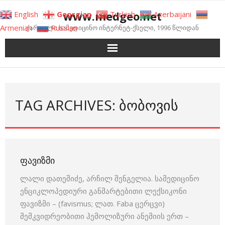
Skip
www.medgeo.net
English
Georgian
Turkish
Azerbaijani
to
Armenian
Russian
ქართული სამედიცინო ინტერნეტ-ქსელი, 1996 წლიდან
content
TAG ARCHIVES: ᲑᲝᲑᲝᲕᲘᲡ
ᲤᲐᲕᲘᲖᲛᲘ
ლალი დათეშიძე, არჩილ შენგელია. სამედიცინო
ენციკლოპედიური განმარტებითი ლექსიკონი
ფავიზმი – (favismus; ლათ. Faba ცერცვი)
მემკვიდრეობითი ჰემოლიზური ანემიის ერთ –