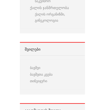
საკეისრო
ქალის ჯანმრთელობა
ქალის ორგანიზმი,
გინეკოლოგია
ᲨᲕᲘᲚᲔᲑᲘ
ბავშვი
ბავშვთა კვება
თინეიჯერი