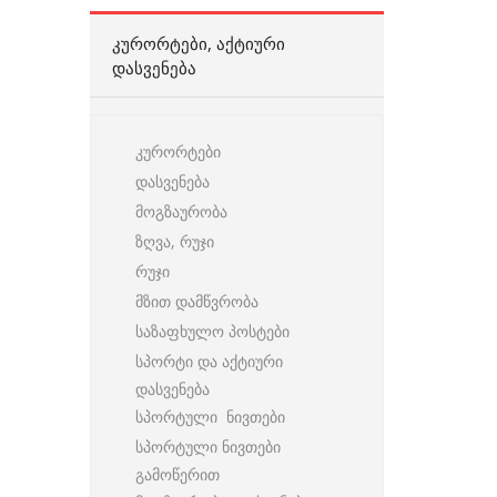
ᲙᲣᲠᲝᲠᲢᲔᲑᲘ, ᲐᲥᲢᲘᲣᲠᲘ
ᲓᲐᲡᲕᲔᲜᲔᲑᲐ
კურორტები
დასვენება
მოგზაურობა
ზღვა, რუჯი
რუჯი
მზით დამწვრობა
საზაფხულო პოსტები
სპორტი და აქტიური
დასვენება
სპორტული ნივთები
სპორტული ნივთები
გამოწერით