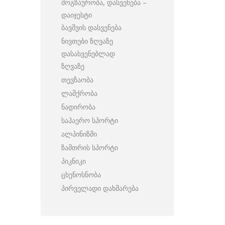
მოგზაურობა, დასვენება –
დაიჯესტი
ბავშვის დასვენება
ნივთები ზღვაზე
დასასვენებლად
ზღვაზე
თევზაობა
ლაშქრობა
ნადირობა
საჰაერო სპორტი
ალპინიზმი
ზამთრის სპორტი
პიკნიკი
ცხენოსნობა
პირველადი დახმარება