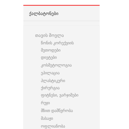
ᲥᲐᲚᲑᲐᲢᲝᲜᲔᲑᲘ
თავის მოვლა
წონის კორექვიის
მეთოდები
დიეტები
კოსმეტოლოგია
ეპილაცია
პლასტიკური
ქირურგია
ფიტნესი, ვარჯიშები
რუჯი
მზით დამწვრობა
მასაჟი
ოფლიანობა