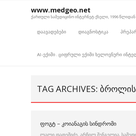
Skip
www.medgeo.net
to
ქართული სამედიცინო ინტერნეტ-ქსელი, 1996 წლიდან
content
დაავადებები
დიაგნოსტიკა
პრეპა
AI-ექიმი . ციფრული ექიმი ხელოვნური ინტ
TAG ARCHIVES: ᲑᲠᲝᲚᲘᲡ
ᲤᲝᲒᲢ – ᲙᲝᲘᲐᲜᲐᲒᲘᲡ ᲡᲘᲜᲓᲠᲝᲛᲘ
ლალი დათეშიძე, არჩილ შენგელია. სამედ