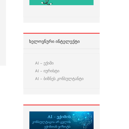
ᲮᲔᲚᲝᲕᲜᲣᲠᲘ ᲘᲜᲢᲔᲚᲔᲥᲢᲘ
AI – ექიმი
AI – იურისტი
AI – ბიზნეს კონსულტანტი