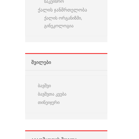
საკეისრო
ქალის ჯანმრთელობა
ქალის ორგანიზმი,
გინეკოლოგია
ᲨᲕᲘᲚᲔᲑᲘ
ბავშვი
ბავშვთა კვება
თინეიჯერი