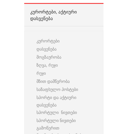
ᲙᲣᲠᲝᲠᲢᲔᲑᲘ, ᲐᲥᲢᲘᲣᲠᲘ
ᲓᲐᲡᲕᲔᲜᲔᲑᲐ
კურორტები
დასვენება
მოგზაურობა
ზღვა, რუჯი
რუჯი
მზით დამწვრობა
საზაფხულო პოსტები
სპორტი და აქტიური
დასვენება
სპორტული ნივთები
სპორტული ნივთები
გამოწერით