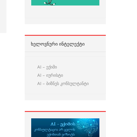
ᲮᲔᲚᲝᲕᲜᲣᲠᲘ ᲘᲜᲢᲔᲚᲔᲥᲢᲘ
AI – ექიმი
AI – იურისტი
AI – ბიზნეს კონსულტანტი