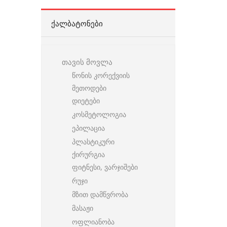
ᲥᲐᲚᲑᲐᲢᲝᲜᲔᲑᲘ
თავის მოვლა
წონის კორექვიის
მეთოდები
დიეტები
კოსმეტოლოგია
ეპილაცია
პლასტიკური
ქირურგია
ფიტნესი, ვარჯიშები
რუჯი
მზით დამწვრობა
მასაჟი
ოფლიანობა