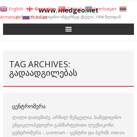
Skip
www.medgeo.net
English
Georgian
Turkish
Azerbaijani
to
Armenian
Russian
ქართული სამედიცინო ინტერნეტ-ქსელი, 1996 წლიდან
content
TAG ARCHIVES:
ᲒᲐᲓᲐᲐᲓᲒᲘᲚᲔᲑᲐᲡ
ᲪᲔᲜᲢᲠᲝᲛᲔᲠᲐ
ლალი დათეშიძე, არჩილ შენგელია. სამედიცინო
ენციკლოპედიური განმარტებითი ლექსიკონი
ცენტრომერა – (centrum – ცენტრი და ბერძნ. meros