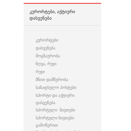
ᲙᲣᲠᲝᲠᲢᲔᲑᲘ, ᲐᲥᲢᲘᲣᲠᲘ
ᲓᲐᲡᲕᲔᲜᲔᲑᲐ
კურორტები
დასვენება
მოგზაურობა
ზღვა, რუჯი
რუჯი
მზით დამწვრობა
საზაფხულო პოსტები
სპორტი და აქტიური
დასვენება
სპორტული ნივთები
სპორტული ნივთები
გამოწერით