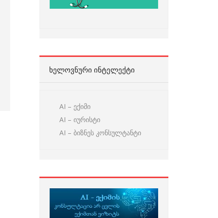
ᲮᲔᲚᲝᲕᲜᲣᲠᲘ ᲘᲜᲢᲔᲚᲔᲥᲢᲘ
AI – ექიმი
AI – იურისტი
AI – ბიზნეს კონსულტანტი