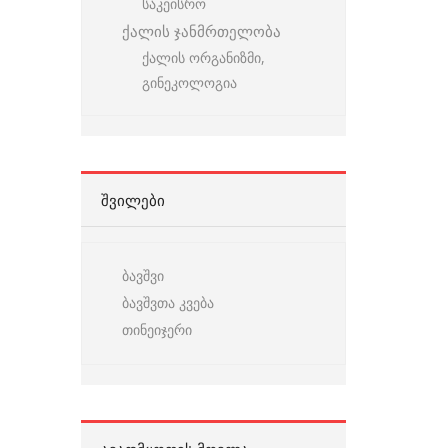
საკეისრო
ქალის ჯანმრთელობა
ქალის ორგანიზმი,
გინეკოლოგია
ᲨᲕᲘᲚᲔᲑᲘ
ბავშვი
ბავშვთა კვება
თინეიჯერი