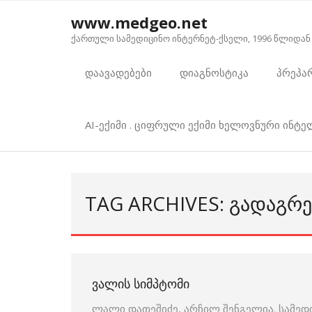
Skip
www.medgeo.net
to
ქართული სამედიცინო ინტერნეტ-ქსელი, 1996 წლიდან
content
დაავადებები
დიაგნოსტიკა
პრეპა
AI-ექიმი . ციფრული ექიმი ხელოვნური ინტ
TAG ARCHIVES: ᲒᲐᲓᲐᲒᲠᲔ
ᲕᲐᲚᲘᲡ ᲡᲘᲛᲞᲢᲝᲛᲘ
ლალი დათეშიძე, არჩილ შენგელია. სამედ