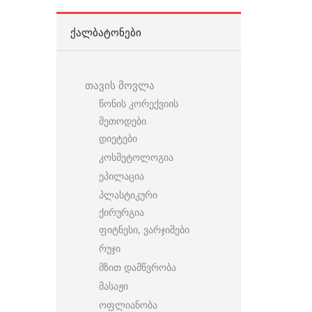
ᲥᲐᲚᲑᲐᲢᲝᲜᲔᲑᲘ
თავის მოვლა
წონის კორექვიის
მეთოდები
დიეტები
კოსმეტოლოგია
ეპილაცია
პლასტიკური
ქირურგია
ფიტნესი, ვარჯიშები
რუჯი
მზით დამწვრობა
მასაჟი
ოფლიანობა