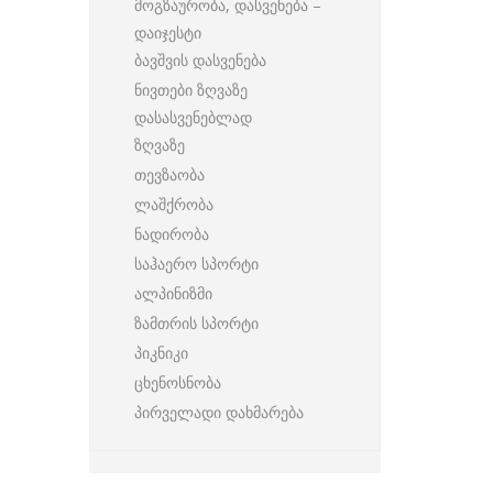
მოგზაურობა, დასვენება –
დაიჯესტი
ბავშვის დასვენება
ნივთები ზღვაზე
დასასვენებლად
ზღვაზე
თევზაობა
ლაშქრობა
ნადირობა
საჰაერო სპორტი
ალპინიზმი
ზამთრის სპორტი
პიკნიკი
ცხენოსნობა
პირველადი დახმარება