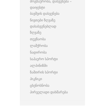
მოგზაურობა, დასვენება –
დაიჯესტი
ბავშვის დასვენება
ნივთები ზღვაზე
დასასვენებლად
ზღვაზე
თევზაობა
ლაშქრობა
ნადირობა
საჰაერო სპორტი
ალპინიზმი
ზამთრის სპორტი
პიკნიკი
ცხენოსნობა
პირველადი დახმარება