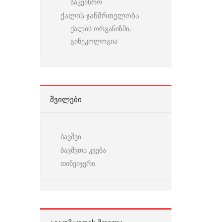
საკეისრო
ქალის ჯანმრთელობა
ქალის ორგანიზმი,
გინეკოლოგია
ᲨᲕᲘᲚᲔᲑᲘ
ბავშვი
ბავშვთა კვება
თინეიჯერი