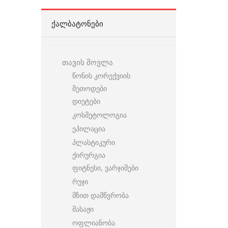
ᲥᲐᲚᲑᲐᲢᲝᲜᲔᲑᲘ
თავის მოვლა
წონის კორექვიის
მეთოდები
დიეტები
კოსმეტოლოგია
ეპილაცია
პლასტიკური
ქირურგია
ფიტნესი, ვარჯიშები
რუჯი
მზით დამწვრობა
მასაჟი
ოფლიანობა