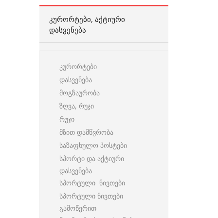
ᲙᲣᲠᲝᲠᲢᲔᲑᲘ, ᲐᲥᲢᲘᲣᲠᲘ
ᲓᲐᲡᲕᲔᲜᲔᲑᲐ
კურორტები
დასვენება
მოგზაურობა
ზღვა, რუჯი
რუჯი
მზით დამწვრობა
საზაფხულო პოსტები
სპორტი და აქტიური
დასვენება
სპორტული ნივთები
სპორტული ნივთები
გამოწერით