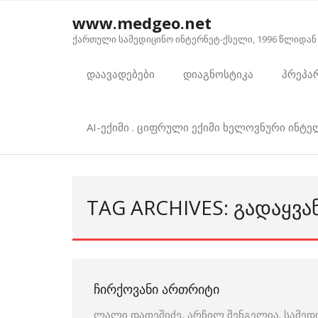
Skip
www.medgeo.net
to
ქართული სამედიცინო ინტერნეტ-ქსელი, 1996 წლიდან
content
დაავადებები
დიაგნოსტიკა
პრეპა
AI-ექიმი . ციფრული ექიმი ხელოვნური ინტ
TAG ARCHIVES: ᲒᲐᲓᲐᲧᲕᲐ
ᲩᲘᲠᲥᲝᲕᲐᲜᲘ ᲐᲠᲗᲠᲘᲢᲘ
ლალი დათეშიძე, არჩილ შენგელია. სამედ