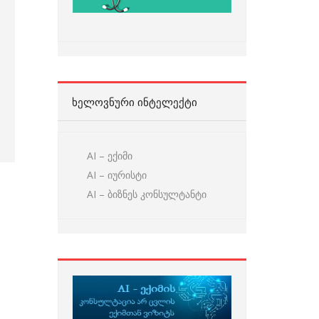
ᲮᲔᲚᲝᲕᲜᲣᲠᲘ ᲘᲜᲢᲔᲚᲔᲥᲢᲘ
AI – ექიმი
AI – იურისტი
AI – ბიზნეს კონსულტანტი