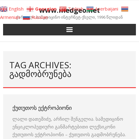
Skip
www.medgeo.net
English
Georgian
Turkish
Azerbaijani
to
Armenian
Russian
ქართული სამედიცინო ინტერნეტ-ქსელი, 1996 წლიდან
content
TAG ARCHIVES:
ᲒᲐᲓᲛᲝᲑᲠᲣᲜᲔᲑᲐ
ᲥᲣᲗᲣᲗᲝᲡ ᲔᲥᲢᲠᲝᲞᲘᲝᲜᲘ
ლალი დათეშიძე, არჩილ შენგელია. სამედიცინო
ენციკლოპედიური განმარტებითი ლექსიკონი
ქუთუთოს ექტროპიონი – ქუთუთოს გადმობრუნება.