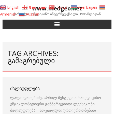
Skip
www.medgeo.net
English
Georgian
Turkish
Azerbaijani
to
Armenian
Russian
ქართული სამედიცინო ინტერნეტ-ქსელი, 1996 წლიდან
content
TAG ARCHIVES:
ᲒᲐᲛᲐᲒᲠᲔᲑᲣᲚᲘ
ᲫᲐᲚᲐᲣᲤᲚᲔᲑᲐ
ლალი დათეშიძე, არჩილ შენგელია. სამედიცინო
ენციკლოპედიური განმარტებითი ლექსიკონი
ძალაუფლება – სოციალური ურთიერთობებით