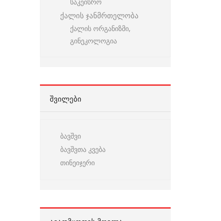
საკეისრო
ქალის ჯანმრთელობა
ქალის ორგანიზმი,
გინეკოლოგია
ᲨᲕᲘᲚᲔᲑᲘ
ბავშვი
ბავშვთა კვება
თინეიჯერი