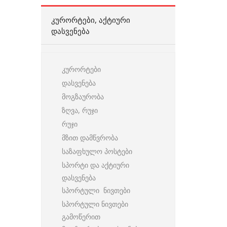
ᲙᲣᲠᲝᲠᲢᲔᲑᲘ, ᲐᲥᲢᲘᲣᲠᲘ
ᲓᲐᲡᲕᲔᲜᲔᲑᲐ
კურორტები
დასვენება
მოგზაურობა
ზღვა, რუჯი
რუჯი
მზით დამწვრობა
საზაფხულო პოსტები
სპორტი და აქტიური
დასვენება
სპორტული ნივთები
სპორტული ნივთები
გამოწერით