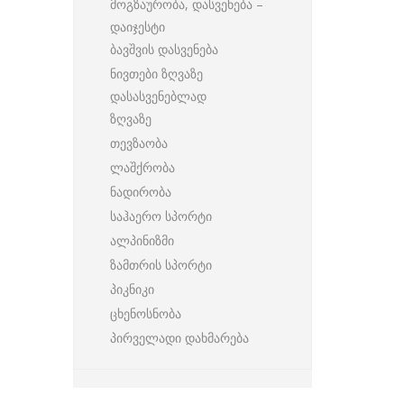
მოგზაურობა, დასვენება –
დაიჯესტი
ბავშვის დასვენება
ნივთები ზღვაზე
დასასვენებლად
ზღვაზე
თევზაობა
ლაშქრობა
ნადირობა
საჰაერო სპორტი
ალპინიზმი
ზამთრის სპორტი
პიკნიკი
ცხენოსნობა
პირველადი დახმარება