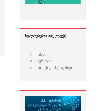
ᲮᲔᲚᲝᲕᲜᲣᲠᲘ ᲘᲜᲢᲔᲚᲔᲥᲢᲘ
AI – ექიმი
AI – იურისტი
AI – ბიზნეს კონსულტანტი