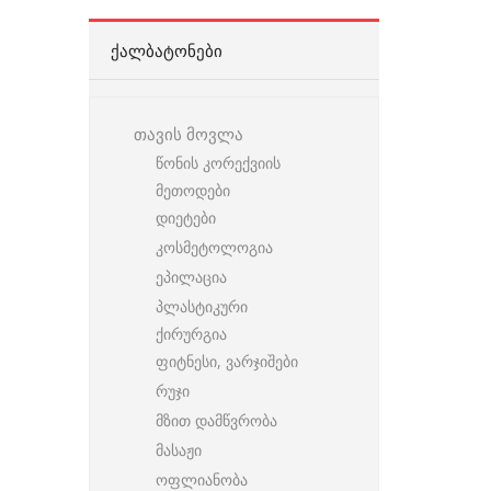
ᲥᲐᲚᲑᲐᲢᲝᲜᲔᲑᲘ
თავის მოვლა
წონის კორექვიის
მეთოდები
დიეტები
კოსმეტოლოგია
ეპილაცია
პლასტიკური
ქირურგია
ფიტნესი, ვარჯიშები
რუჯი
მზით დამწვრობა
მასაჟი
ოფლიანობა