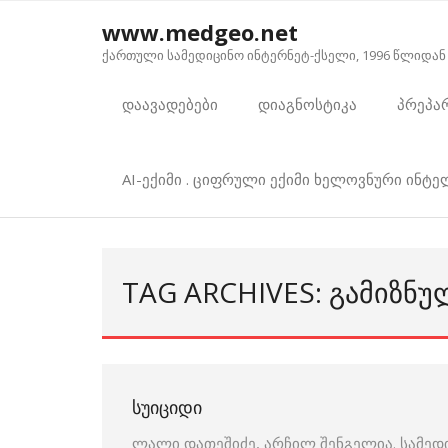
Skip
www.medgeo.net
to
ქართული სამედიცინო ინტერნეტ-ქსელი, 1996 წლიდან
content
დაავადებები
დიაგნოსტიკა
პრეპა
AI-ექიმი . ციფრული ექიმი ხელოვნური ინტ
TAG ARCHIVES: ᲒᲐᲛᲘᲖᲜ
ᲡᲣᲘᲪᲘᲓᲘ
ლალი დათეშიძე, არჩილ შენგელია. სამედ