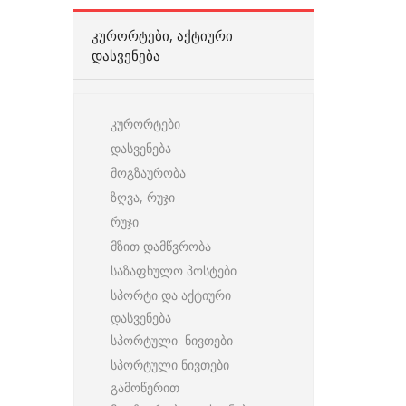
ᲙᲣᲠᲝᲠᲢᲔᲑᲘ, ᲐᲥᲢᲘᲣᲠᲘ
ᲓᲐᲡᲕᲔᲜᲔᲑᲐ
კურორტები
დასვენება
მოგზაურობა
ზღვა, რუჯი
რუჯი
მზით დამწვრობა
საზაფხულო პოსტები
სპორტი და აქტიური
დასვენება
სპორტული ნივთები
სპორტული ნივთები
გამოწერით