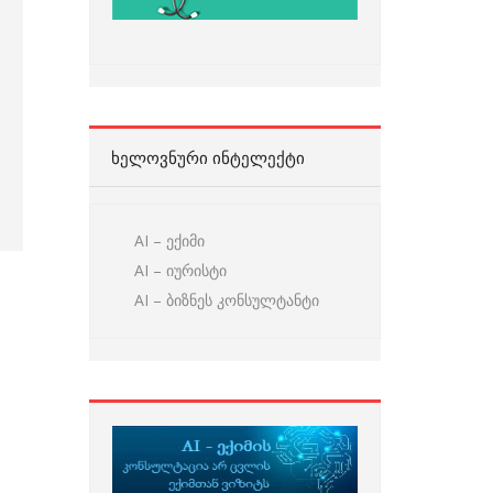
ᲮᲔᲚᲝᲕᲜᲣᲠᲘ ᲘᲜᲢᲔᲚᲔᲥᲢᲘ
AI – ექიმი
AI – იურისტი
AI – ბიზნეს კონსულტანტი