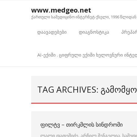
Skip
www.medgeo.net
to
ქართული სამედიცინო ინტერნეტ-ქსელი, 1996 წლიდან
content
დაავადებები
დიაგნოსტიკა
პრეპა
AI-ექიმი . ციფრული ექიმი ხელოვნური ინტ
TAG ARCHIVES: ᲒᲐᲛᲝᲛᲧ
ᲤᲘᲚᲢᲕ – ᲗᲘᲠᲙᲛᲚᲘᲡ ᲡᲘᲜᲓᲠᲝᲛᲘ
ლალი დათეშიძე, არჩილ შენგელია. სამე