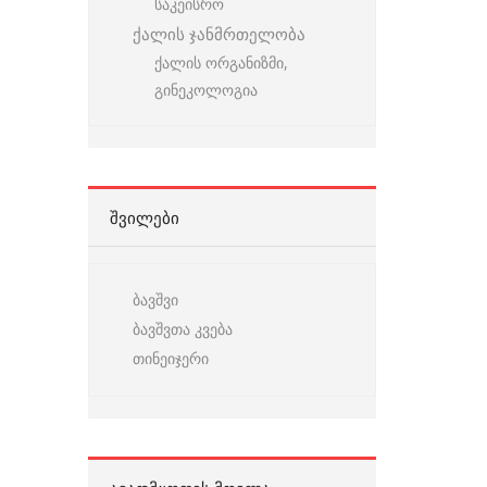
საკეისრო
ქალის ჯანმრთელობა
ქალის ორგანიზმი,
გინეკოლოგია
ᲨᲕᲘᲚᲔᲑᲘ
ბავშვი
ბავშვთა კვება
თინეიჯერი