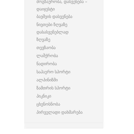
მოგზაურობა, დასვენება –
დაიჯესტი
ბავშვის დასვენება
ნივთები ზღვაზე
დასასვენებლად
ზღვაზე
თევზაობა
ლაშქრობა
ნადირობა
საჰაერო სპორტი
ალპინიზმი
ზამთრის სპორტი
პიკნიკი
ცხენოსნობა
პირველადი დახმარება