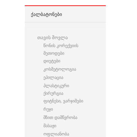
ᲥᲐᲚᲑᲐᲢᲝᲜᲔᲑᲘ
თავის მოვლა
წონის კორექვიის
მეთოდები
დიეტები
კოსმეტოლოგია
ეპილაცია
პლასტიკური
ქირურგია
ფიტნესი, ვარჯიშები
რუჯი
მზით დამწვრობა
მასაჟი
ოფლიანობა