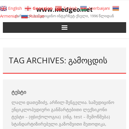
Skip
www.medgeo.net
English
Georgian
Turkish
Azerbaijani
to
Armenian
Russian
ქართული სამედიცინო ინტერნეტ-ქსელი, 1996 წლიდან
content
TAG ARCHIVES: ᲒᲐᲛᲝᲪᲓᲘᲡ
ᲢᲔᲡᲢᲘ
ლალი დათეშიძე, არჩილ შენგელია. სამედიცინო
ენციკლოპედიური განმარტებითი ლექსიკონი
ტესტი – (ფსიქოლოგია) (ინგ. test – შემოწმება)
სტანდარტიზირებული გაზომვითი მეთოდიკა,