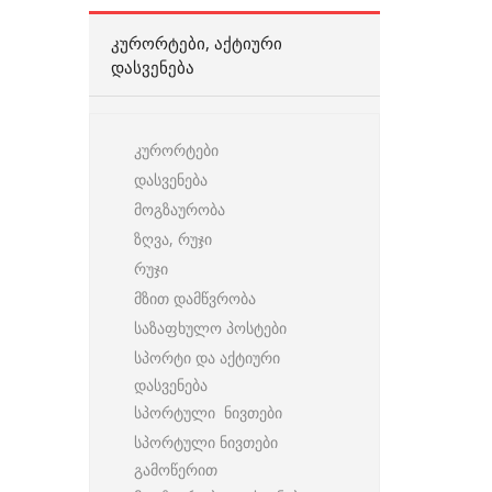
ᲙᲣᲠᲝᲠᲢᲔᲑᲘ, ᲐᲥᲢᲘᲣᲠᲘ
ᲓᲐᲡᲕᲔᲜᲔᲑᲐ
კურორტები
დასვენება
მოგზაურობა
ზღვა, რუჯი
რუჯი
მზით დამწვრობა
საზაფხულო პოსტები
სპორტი და აქტიური
დასვენება
სპორტული ნივთები
სპორტული ნივთები
გამოწერით