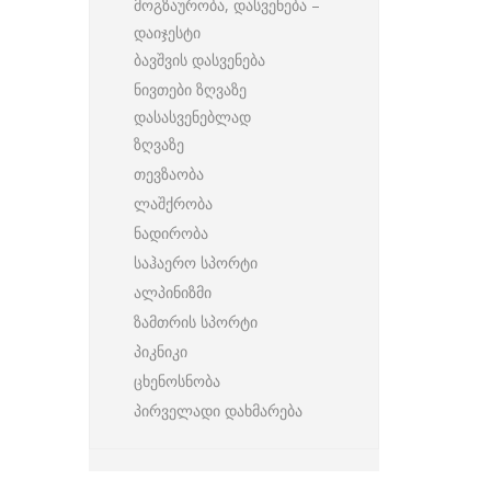
მოგზაურობა, დასვენება –
დაიჯესტი
ბავშვის დასვენება
ნივთები ზღვაზე
დასასვენებლად
ზღვაზე
თევზაობა
ლაშქრობა
ნადირობა
საჰაერო სპორტი
ალპინიზმი
ზამთრის სპორტი
პიკნიკი
ცხენოსნობა
პირველადი დახმარება