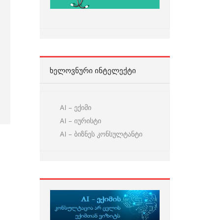
ᲮᲔᲚᲝᲕᲜᲣᲠᲘ ᲘᲜᲢᲔᲚᲔᲥᲢᲘ
AI – ექიმი
AI – იურისტი
AI – ბიზნეს კონსულტანტი