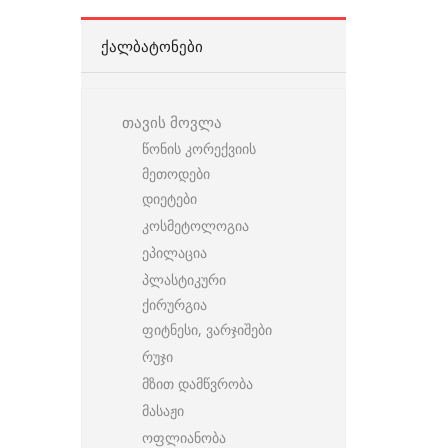
ᲥᲐᲚᲑᲐᲢᲝᲜᲔᲑᲘ
თავის მოვლა
წონის კორექვიის
მეთოდები
დიეტები
კოსმეტოლოგია
ეპილაცია
პლასტიკური
ქირურგია
ფიტნესი, ვარჯიშები
რუჯი
მზით დამწვრობა
მასაჟი
ოფლიანობა