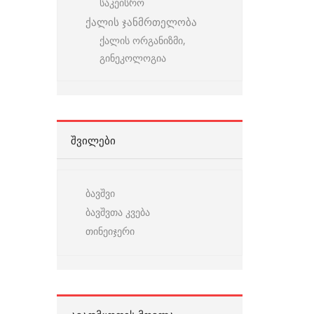
საკეისრო
ქალის ჯანმრთელობა
ქალის ორგანიზმი,
გინეკოლოგია
ᲨᲕᲘᲚᲔᲑᲘ
ბავშვი
ბავშვთა კვება
თინეიჯერი