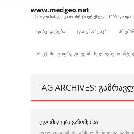
Skip
www.medgeo.net
to
ქართული სამედიცინო ინტერნეტ-ქსელი, 1996 წლიდან
content
დაავადებები
დიაგნოსტიკა
პრეპა
AI-ექიმი . ციფრული ექიმი ხელოვნური ინტ
TAG ARCHIVES: ᲒᲐᲛᲠᲐᲕ
ᲪᲓᲝᲛᲘᲚᲔᲑᲐ ᲒᲐᲖᲝᲛᲕᲘᲡᲐ
ლალი დათეშიძე, არჩილ შენგელია. სამედ