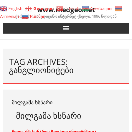
Skip
www.medgeo.net
English
Georgian
Turkish
Azerbaijani
to
Armenian
Russian
ქართული სამედიცინო ინტერნეტ-ქსელი, 1996 წლიდან
content
TAG ARCHIVES:
ᲒᲐᲜᲒᲚᲘᲝᲜᲘᲢᲔᲑᲘ
ᲛᲘᲚᲒᲐᲛᲐ ᲮᲡᲜᲐᲠᲘ
მილგამა ხსნარი
მილგამა ხსნარის ზოგადი ინფორმაცია