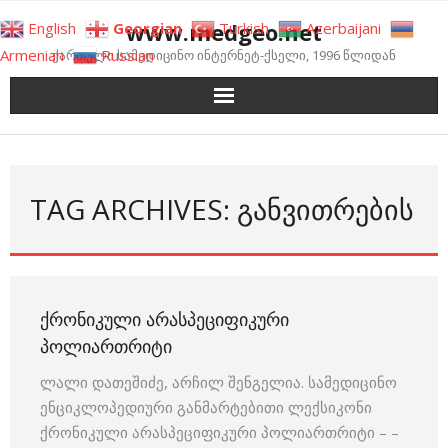
Skip
www.medgeo.net
English
Georgian
Turkish
Azerbaijani
to
Armenian
Russian
ქართული სამედიცინო ინტერნეტ-ქსელი, 1996 წლიდან
content
TAG ARCHIVES: ᲒᲐᲜᲕᲘᲗᲠᲔᲑᲘᲡ
ᲥᲠᲝᲜᲘᲙᲣᲚᲘ ᲐᲠᲐᲡᲞᲔᲪᲘᲤᲘᲙᲣᲠᲘ
ᲞᲝᲚᲘᲐᲠᲗᲠᲘᲢᲘ
ლალი დათეშიძე, არჩილ შენგელია. სამედიცინო
ენციკლოპედიური განმარტებითი ლექსიკონი
ქრონიკული არასპეციფიკური პოლიართრიტი – –