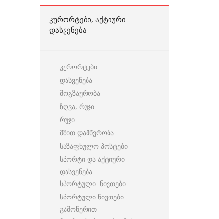
ᲙᲣᲠᲝᲠᲢᲔᲑᲘ, ᲐᲥᲢᲘᲣᲠᲘ
ᲓᲐᲡᲕᲔᲜᲔᲑᲐ
კურორტები
დასვენება
მოგზაურობა
ზღვა, რუჯი
რუჯი
მზით დამწვრობა
საზაფხულო პოსტები
სპორტი და აქტიური
დასვენება
სპორტული ნივთები
სპორტული ნივთები
გამოწერით