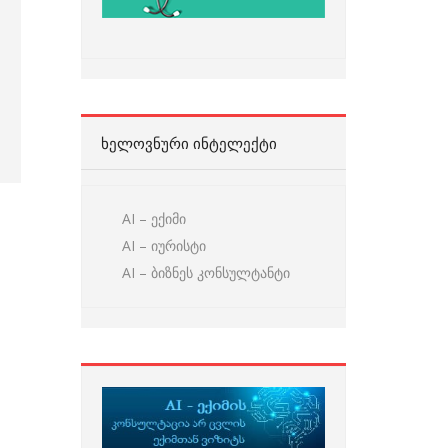
ᲮᲔᲚᲝᲕᲜᲣᲠᲘ ᲘᲜᲢᲔᲚᲔᲥᲢᲘ
AI – ექიმი
AI – იურისტი
AI – ბიზნეს კონსულტანტი