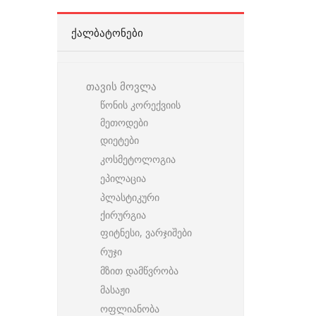
ᲥᲐᲚᲑᲐᲢᲝᲜᲔᲑᲘ
თავის მოვლა
წონის კორექვიის
მეთოდები
დიეტები
კოსმეტოლოგია
ეპილაცია
პლასტიკური
ქირურგია
ფიტნესი, ვარჯიშები
რუჯი
მზით დამწვრობა
მასაჟი
ოფლიანობა