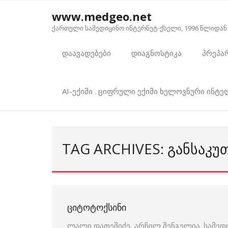
Skip
www.medgeo.net
to
ქართული სამედიცინო ინტერნეტ-ქსელი, 1996 წლიდან
content
დაავადებები
დიაგნოსტიკა
პრეპა
AI-ექიმი . ციფრული ექიმი ხელოვნური ინტ
TAG ARCHIVES: ᲒᲐᲜᲡᲐᲙ
ᲪᲘᲢᲝᲢᲝᲥᲡᲘᲜᲘ
ლალი დათეშიძე, არჩილ შენგელია. სამედ