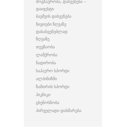
მოგზაურობა, დასვენება –
დაიჯესტი
ბავშვის დასვენება
ნივთები ზღვაზე
დასასვენებლად
ზღვაზე
თევზაობა
ლაშქრობა
ნადირობა
საჰაერო სპორტი
ალპინიზმი
ზამთრის სპორტი
პიკნიკი
ცხენოსნობა
პირველადი დახმარება