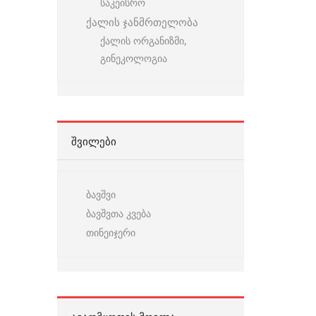
საკეისრო
ქალის ჯანმრთელობა
ქალის ორგანიზმი,
გინეკოლოგია
ᲨᲕᲘᲚᲔᲑᲘ
ბავშვი
ბავშვთა კვება
თინეიჯერი