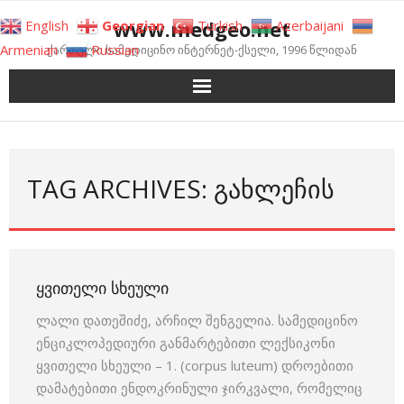
Skip
www.medgeo.net
English
Georgian
Turkish
Azerbaijani
to
Armenian
Russian
ქართული სამედიცინო ინტერნეტ-ქსელი, 1996 წლიდან
content
TAG ARCHIVES: ᲒᲐᲮᲚᲔᲩᲘᲡ
ᲧᲕᲘᲗᲔᲚᲘ ᲡᲮᲔᲣᲚᲘ
ლალი დათეშიძე, არჩილ შენგელია. სამედიცინო
ენციკლოპედიური განმარტებითი ლექსიკონი
ყვითელი სხეული – 1. (corpus luteum) დროებითი
დამატებითი ენდოკრინული ჯირკვალი, რომელიც