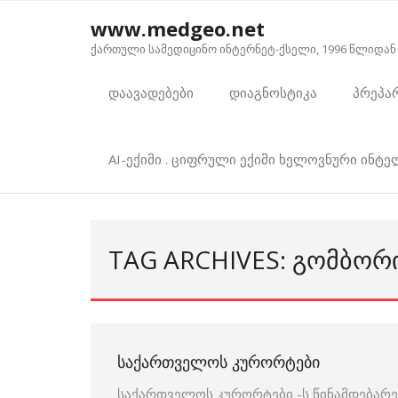
Skip
www.medgeo.net
to
ქართული სამედიცინო ინტერნეტ-ქსელი, 1996 წლიდან
content
დაავადებები
დიაგნოსტიკა
პრეპა
AI-ექიმი . ციფრული ექიმი ხელოვნური ინტ
TAG ARCHIVES: ᲒᲝᲛᲑᲝᲠ
ᲡᲐᲥᲐᲠᲗᲕᲔᲚᲝᲡ ᲙᲣᲠᲝᲠᲢᲔᲑᲘ
საქართველოს კურორტები -ს წინამდებარე