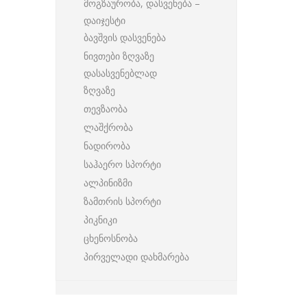
მოგზაურობა, დასვენება –
დაიჯესტი
ბავშვის დასვენება
ნივთები ზღვაზე
დასასვენებლად
ზღვაზე
თევზაობა
ლაშქრობა
ნადირობა
საჰაერო სპორტი
ალპინიზმი
ზამთრის სპორტი
პიკნიკი
ცხენოსნობა
პირველადი დახმარება