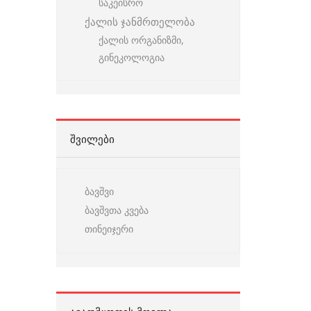
საკეისრო
ქალის ჯანმრთელობა
ქალის ორგანიზმი,
გინეკოლოგია
ᲨᲕᲘᲚᲔᲑᲘ
ბავშვი
ბავშვთა კვება
თინეიჯერი