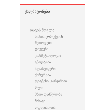
ᲥᲐᲚᲑᲐᲢᲝᲜᲔᲑᲘ
თავის მოვლა
წონის კორექვიის
მეთოდები
დიეტები
კოსმეტოლოგია
ეპილაცია
პლასტიკური
ქირურგია
ფიტნესი, ვარჯიშები
რუჯი
მზით დამწვრობა
მასაჟი
ოფლიანობა