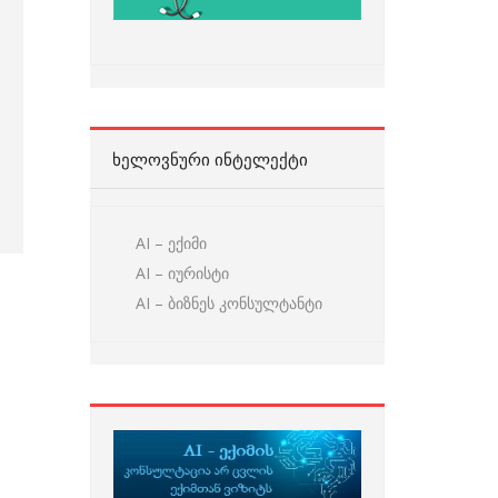
ᲮᲔᲚᲝᲕᲜᲣᲠᲘ ᲘᲜᲢᲔᲚᲔᲥᲢᲘ
AI – ექიმი
AI – იურისტი
AI – ბიზნეს კონსულტანტი