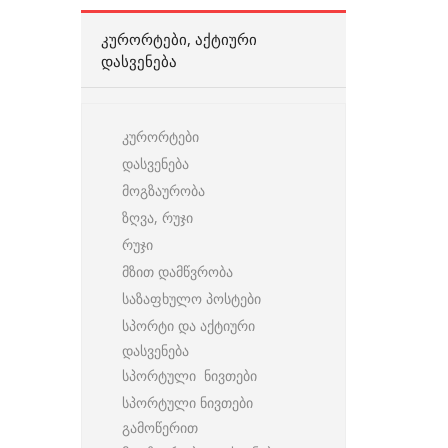
ᲙᲣᲠᲝᲠᲢᲔᲑᲘ, ᲐᲥᲢᲘᲣᲠᲘ
ᲓᲐᲡᲕᲔᲜᲔᲑᲐ
კურორტები
დასვენება
მოგზაურობა
ზღვა, რუჯი
რუჯი
მზით დამწვრობა
საზაფხულო პოსტები
სპორტი და აქტიური
დასვენება
სპორტული ნივთები
სპორტული ნივთები
გამოწერით