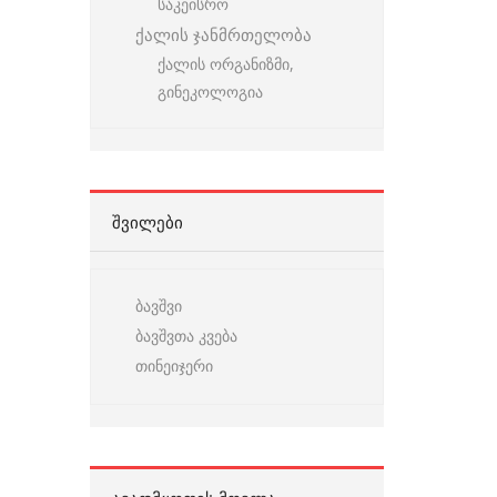
საკეისრო
ქალის ჯანმრთელობა
ქალის ორგანიზმი,
გინეკოლოგია
ᲨᲕᲘᲚᲔᲑᲘ
ბავშვი
ბავშვთა კვება
თინეიჯერი