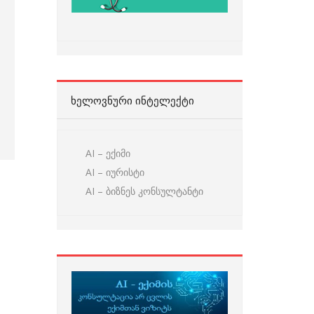
ᲮᲔᲚᲝᲕᲜᲣᲠᲘ ᲘᲜᲢᲔᲚᲔᲥᲢᲘ
AI – ექიმი
AI – იურისტი
AI – ბიზნეს კონსულტანტი