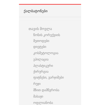
ᲥᲐᲚᲑᲐᲢᲝᲜᲔᲑᲘ
თავის მოვლა
წონის კორექვიის
მეთოდები
დიეტები
კოსმეტოლოგია
ეპილაცია
პლასტიკური
ქირურგია
ფიტნესი, ვარჯიშები
რუჯი
მზით დამწვრობა
მასაჟი
ოფლიანობა