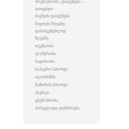
მოგზაურობა, დასვენება –
დაიჯესტი
ბავშვის დასვენება
ნივთები ზღვაზე
დასასვენებლად
ზღვაზე
თევზაობა
ლაშქრობა
ნადირობა
საჰაერო სპორტი
ალპინიზმი
ზამთრის სპორტი
პიკნიკი
ცხენოსნობა
პირველადი დახმარება