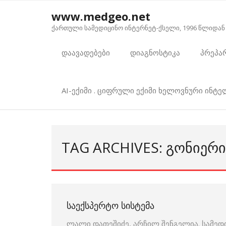
Skip
www.medgeo.net
to
ქართული სამედიცინო ინტერნეტ-ქსელი, 1996 წლიდან
content
დაავადებები
დიაგნოსტიკა
პრეპა
AI-ექიმი . ციფრული ექიმი ხელოვნური ინტ
TAG ARCHIVES: ᲒᲝᲜᲘᲔᲠᲘ
ᲡᲐᲔᲥᲡᲞᲔᲠᲢᲝ ᲡᲘᲡᲢᲔᲛᲐ
ლალი დათეშიძე, არჩილ შენგელია. სამედ