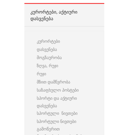
ᲙᲣᲠᲝᲠᲢᲔᲑᲘ, ᲐᲥᲢᲘᲣᲠᲘ
ᲓᲐᲡᲕᲔᲜᲔᲑᲐ
კურორტები
დასვენება
მოგზაურობა
ზღვა, რუჯი
რუჯი
მზით დამწვრობა
საზაფხულო პოსტები
სპორტი და აქტიური
დასვენება
სპორტული ნივთები
სპორტული ნივთები
გამოწერით