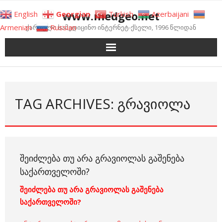
Skip
www.medgeo.net
English
Georgian
Turkish
Azerbaijani
to
Armenian
Russian
ქართული სამედიცინო ინტერნეტ-ქსელი, 1996 წლიდან
content
TAG ARCHIVES: ᲒᲠᲐᲕᲘᲝᲚᲐ
ᲨᲔᲘᲫᲚᲔᲑᲐ ᲗᲣ ᲐᲠᲐ ᲒᲠᲐᲕᲘᲝᲚᲐᲡ ᲒᲐᲨᲔᲜᲔᲑᲐ
ᲡᲐᲥᲐᲠᲗᲕᲔᲚᲝᲨᲘ?
შეიძლება თუ არა გრავიოლას გაშენება
საქართველოში?