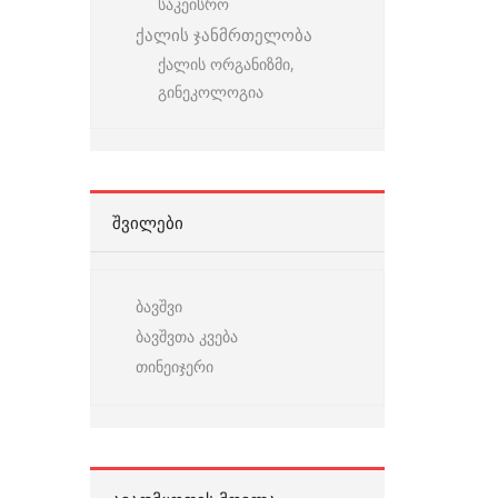
საკეისრო
ქალის ჯანმრთელობა
ქალის ორგანიზმი,
გინეკოლოგია
ᲨᲕᲘᲚᲔᲑᲘ
ბავშვი
ბავშვთა კვება
თინეიჯერი