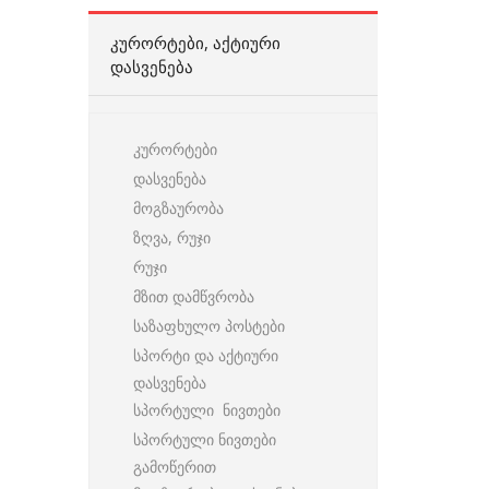
ᲙᲣᲠᲝᲠᲢᲔᲑᲘ, ᲐᲥᲢᲘᲣᲠᲘ
ᲓᲐᲡᲕᲔᲜᲔᲑᲐ
კურორტები
დასვენება
მოგზაურობა
ზღვა, რუჯი
რუჯი
მზით დამწვრობა
საზაფხულო პოსტები
სპორტი და აქტიური
დასვენება
სპორტული ნივთები
სპორტული ნივთები
გამოწერით