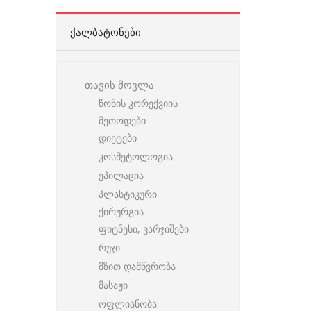
ᲥᲐᲚᲑᲐᲢᲝᲜᲔᲑᲘ
თავის მოვლა
წონის კორექვიის
მეთოდები
დიეტები
კოსმეტოლოგია
ეპილაცია
პლასტიკური
ქირურგია
ფიტნესი, ვარჯიშები
რუჯი
მზით დამწვრობა
მასაჟი
ოფლიანობა