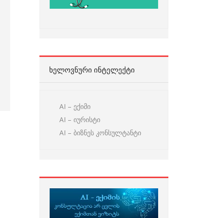
ᲮᲔᲚᲝᲕᲜᲣᲠᲘ ᲘᲜᲢᲔᲚᲔᲥᲢᲘ
AI – ექიმი
AI – იურისტი
AI – ბიზნეს კონსულტანტი