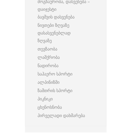
მოგზაურობა, დასვენება –
დაიჯესტი
ბავშვის დასვენება
ნივთები ზღვაზე
დასასვენებლად
ზღვაზე
თევზაობა
ლაშქრობა
ნადირობა
საჰაერო სპორტი
ალპინიზმი
ზამთრის სპორტი
პიკნიკი
ცხენოსნობა
პირველადი დახმარება