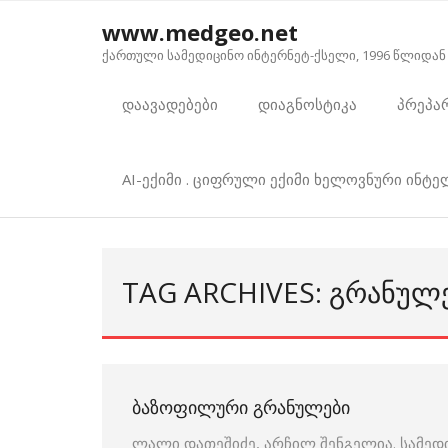
Skip
www.medgeo.net
to
ქართული სამედიცინო ინტერნეტ-ქსელი, 1996 წლიდან
content
დაავადებები
დიაგნოსტიკა
პრეპა
AI-ექიმი . ციფრული ექიმი ხელოვნური ინტ
TAG ARCHIVES: ᲒᲠᲐᲜᲣᲚ
ᲑᲐᲖᲝᲤᲘᲚᲣᲠᲘ ᲒᲠᲐᲜᲣᲚᲔᲑᲘ
ლალი დათეშიძე, არჩილ შენგელია. სამედ