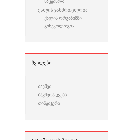
საკეისრო
ქალის ჯანმრთელობა
ქალის ორგანიზმი,
გინეკოლოგია
ᲨᲕᲘᲚᲔᲑᲘ
ბავშვი
ბავშვთა კვება
თინეიჯერი