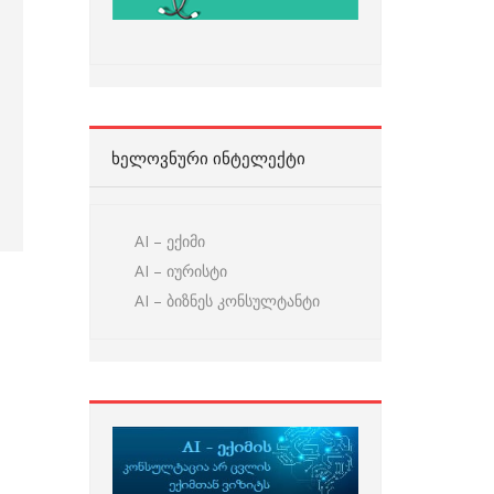
ᲮᲔᲚᲝᲕᲜᲣᲠᲘ ᲘᲜᲢᲔᲚᲔᲥᲢᲘ
AI – ექიმი
AI – იურისტი
AI – ბიზნეს კონსულტანტი