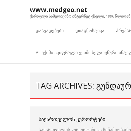
Skip
www.medgeo.net
to
ქართული სამედიცინო ინტერნეტ-ქსელი, 1996 წლიდან
content
დაავადებები
დიაგნოსტიკა
პრეპა
AI-ექიმი . ციფრული ექიმი ხელოვნური ინტ
TAG ARCHIVES: ᲒᲣᲜᲓᲐᲣ
ᲡᲐᲥᲐᲠᲗᲕᲔᲚᲝᲡ ᲙᲣᲠᲝᲠᲢᲔᲑᲘ
საქართველოს კურორტები -ს წინამდებარე