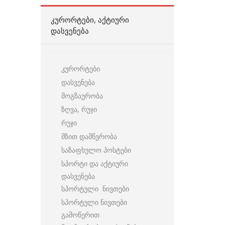
ᲙᲣᲠᲝᲠᲢᲔᲑᲘ, ᲐᲥᲢᲘᲣᲠᲘ
ᲓᲐᲡᲕᲔᲜᲔᲑᲐ
კურორტები
დასვენება
მოგზაურობა
ზღვა, რუჯი
რუჯი
მზით დამწვრობა
საზაფხულო პოსტები
სპორტი და აქტიური
დასვენება
სპორტული ნივთები
სპორტული ნივთები
გამოწერით