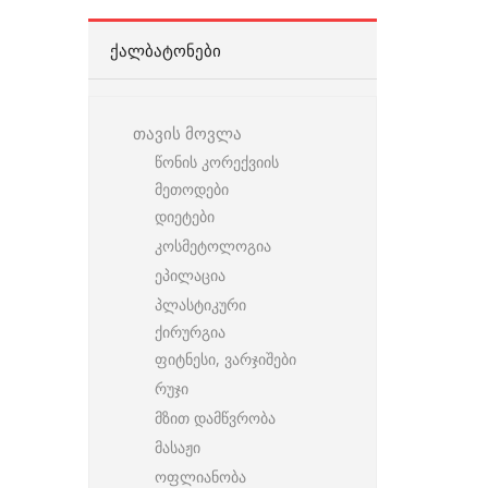
ᲥᲐᲚᲑᲐᲢᲝᲜᲔᲑᲘ
თავის მოვლა
წონის კორექვიის
მეთოდები
დიეტები
კოსმეტოლოგია
ეპილაცია
პლასტიკური
ქირურგია
ფიტნესი, ვარჯიშები
რუჯი
მზით დამწვრობა
მასაჟი
ოფლიანობა