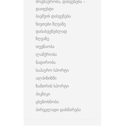
მოგზაურობა, დასვენება –
დაიჯესტი
ბავშვის დასვენება
ნივთები ზღვაზე
დასასვენებლად
ზღვაზე
თევზაობა
ლაშქრობა
ნადირობა
საჰაერო სპორტი
ალპინიზმი
ზამთრის სპორტი
პიკნიკი
ცხენოსნობა
პირველადი დახმარება