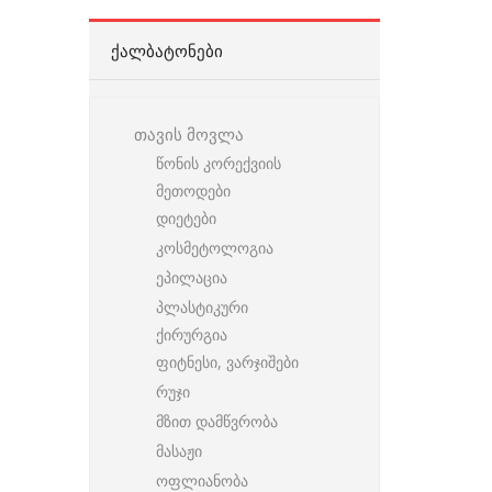
ᲥᲐᲚᲑᲐᲢᲝᲜᲔᲑᲘ
თავის მოვლა
წონის კორექვიის
მეთოდები
დიეტები
კოსმეტოლოგია
ეპილაცია
პლასტიკური
ქირურგია
ფიტნესი, ვარჯიშები
რუჯი
მზით დამწვრობა
მასაჟი
ოფლიანობა