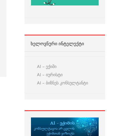
ᲮᲔᲚᲝᲕᲜᲣᲠᲘ ᲘᲜᲢᲔᲚᲔᲥᲢᲘ
AI – ექიმი
AI – იურისტი
AI – ბიზნეს კონსულტანტი