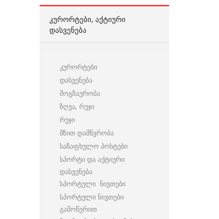
ᲙᲣᲠᲝᲠᲢᲔᲑᲘ, ᲐᲥᲢᲘᲣᲠᲘ
ᲓᲐᲡᲕᲔᲜᲔᲑᲐ
კურორტები
დასვენება
მოგზაურობა
ზღვა, რუჯი
რუჯი
მზით დამწვრობა
საზაფხულო პოსტები
სპორტი და აქტიური
დასვენება
სპორტული ნივთები
სპორტული ნივთები
გამოწერით