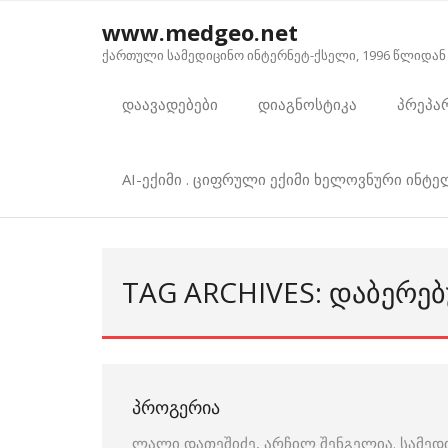
Skip
www.medgeo.net
to
ქართული სამედიცინო ინტერნეტ-ქსელი, 1996 წლიდან
content
დაავადებები
დიაგნოსტიკა
პრეპა
AI-ექიმი . ციფრული ექიმი ხელოვნური ინტ
TAG ARCHIVES: ᲓᲐᲑᲔᲠᲔ
ᲞᲠᲝᲒᲔᲠᲘᲐ
ლალი დათეშიძე, არჩილ შენგელია. სამედ