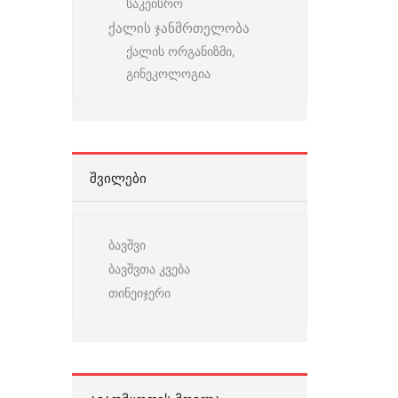
საკეისრო
ქალის ჯანმრთელობა
ქალის ორგანიზმი,
გინეკოლოგია
ᲨᲕᲘᲚᲔᲑᲘ
ბავშვი
ბავშვთა კვება
თინეიჯერი