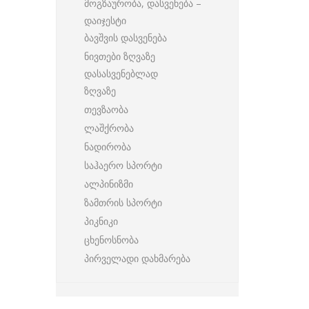
მოგზაურობა, დასვენება –
დაიჯესტი
ბავშვის დასვენება
ნივთები ზღვაზე
დასასვენებლად
ზღვაზე
თევზაობა
ლაშქრობა
ნადირობა
საჰაერო სპორტი
ალპინიზმი
ზამთრის სპორტი
პიკნიკი
ცხენოსნობა
პირველადი დახმარება