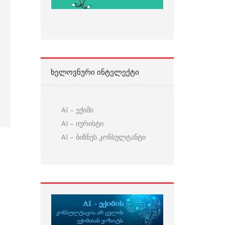
ᲮᲔᲚᲝᲕᲜᲣᲠᲘ ᲘᲜᲢᲔᲚᲔᲥᲢᲘ
AI – ექიმი
AI – იურისტი
AI – ბიზნეს კონსულტანტი