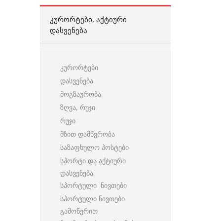
ᲙᲣᲠᲝᲠᲢᲔᲑᲘ, ᲐᲥᲢᲘᲣᲠᲘ
ᲓᲐᲡᲕᲔᲜᲔᲑᲐ
კურორტები
დასვენება
მოგზაურობა
ზღვა, რუჯი
რუჯი
მზით დამწვრობა
საზაფხულო პოსტები
სპორტი და აქტიური
დასვენება
სპორტული ნივთები
სპორტული ნივთები
გამოწერით