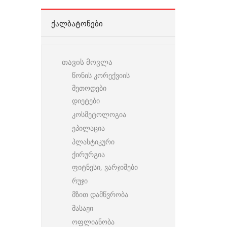
ᲥᲐᲚᲑᲐᲢᲝᲜᲔᲑᲘ
თავის მოვლა
წონის კორექვიის
მეთოდები
დიეტები
კოსმეტოლოგია
ეპილაცია
პლასტიკური
ქირურგია
ფიტნესი, ვარჯიშები
რუჯი
მზით დამწვრობა
მასაჟი
ოფლიანობა