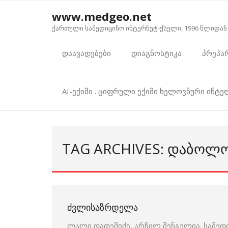
Skip
www.medgeo.net
to
ქართული სამედიცინო ინტერნეტ-ქსელი, 1996 წლიდან
content
დაავადებები
დიაგნოსტიკა
პრეპა
AI-ექიმი . ციფრული ექიმი ხელოვნური ინტ
TAG ARCHIVES: ᲓᲐᲑᲝᲚ
ᲫᲕᲚᲘᲡᲐᲖᲠᲓᲔᲚᲐ
ლალი დათეშიძე, არჩილ შენგელია. სამედ