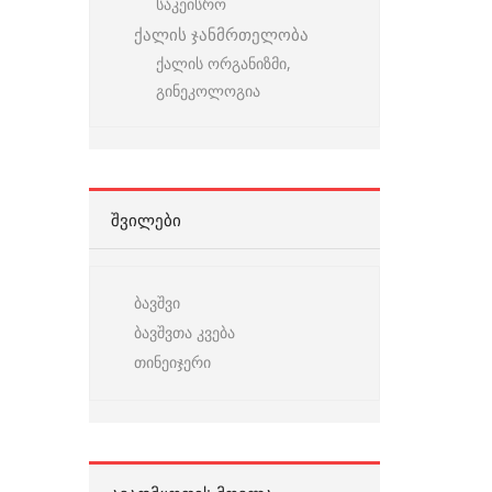
საკეისრო
ქალის ჯანმრთელობა
ქალის ორგანიზმი,
გინეკოლოგია
ᲨᲕᲘᲚᲔᲑᲘ
ბავშვი
ბავშვთა კვება
თინეიჯერი