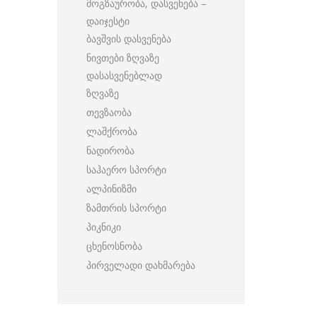
მოგზაურობა, დასვენება –
დაიჯესტი
ბავშვის დასვენება
ნივთები ზღვაზე
დასასვენებლად
ზღვაზე
თევზაობა
ლაშქრობა
ნადირობა
საჰაერო სპორტი
ალპინიზმი
ზამთრის სპორტი
პიკნიკი
ცხენოსნობა
პირველადი დახმარება