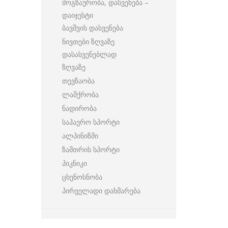
მოგზაურობა, დასვენება –
დაიჯესტი
ბავშვის დასვენება
ნივთები ზღვაზე
დასასვენებლად
ზღვაზე
თევზაობა
ლაშქრობა
ნადირობა
საჰაერო სპორტი
ალპინიზმი
ზამთრის სპორტი
პიკნიკი
ცხენოსნობა
პირველადი დახმარება