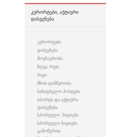
ᲙᲣᲠᲝᲠᲢᲔᲑᲘ, ᲐᲥᲢᲘᲣᲠᲘ
ᲓᲐᲡᲕᲔᲜᲔᲑᲐ
კურორტები
დასვენება
მოგზაურობა
ზღვა, რუჯი
რუჯი
მზით დამწვრობა
საზაფხულო პოსტები
სპორტი და აქტიური
დასვენება
სპორტული ნივთები
სპორტული ნივთები
გამოწერით