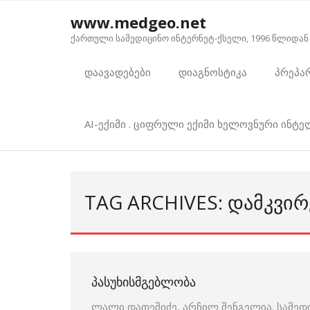
Skip
www.medgeo.net
to
ქართული სამედიცინო ინტერნეტ-ქსელი, 1996 წლიდან
content
დაავადებები
დიაგნოსტიკა
პრეპა
AI-ექიმი . ციფრული ექიმი ხელოვნური ინტ
TAG ARCHIVES: ᲓᲐᲛᲙᲕᲘ
ᲞᲐᲡᲣᲮᲘᲡᲛᲒᲔᲑᲚᲝᲑᲐ
ლალი დათეშიძე, არჩილ შენგელია. სამედ