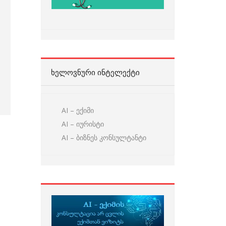
ᲮᲔᲚᲝᲕᲜᲣᲠᲘ ᲘᲜᲢᲔᲚᲔᲥᲢᲘ
AI – ექიმი
AI – იურისტი
AI – ბიზნეს კონსულტანტი