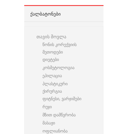
ᲥᲐᲚᲑᲐᲢᲝᲜᲔᲑᲘ
თავის მოვლა
წონის კორექვიის
მეთოდები
დიეტები
კოსმეტოლოგია
ეპილაცია
პლასტიკური
ქირურგია
ფიტნესი, ვარჯიშები
რუჯი
მზით დამწვრობა
მასაჟი
ოფლიანობა