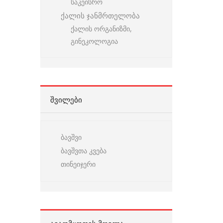
საკეისრო
ქალის ჯანმრთელობა
ქალის ორგანიზმი,
გინეკოლოგია
ᲨᲕᲘᲚᲔᲑᲘ
ბავშვი
ბავშვთა კვება
თინეიჯერი