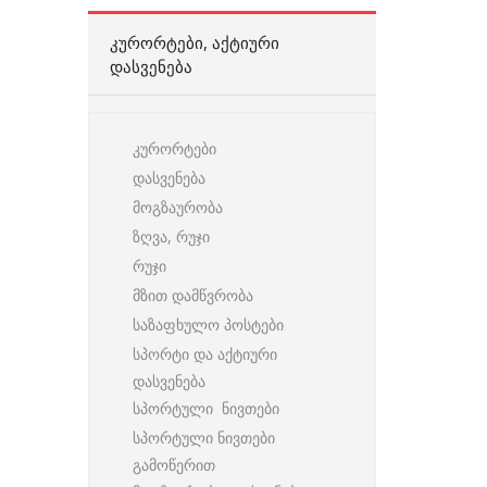
ᲙᲣᲠᲝᲠᲢᲔᲑᲘ, ᲐᲥᲢᲘᲣᲠᲘ
ᲓᲐᲡᲕᲔᲜᲔᲑᲐ
კურორტები
დასვენება
მოგზაურობა
ზღვა, რუჯი
რუჯი
მზით დამწვრობა
საზაფხულო პოსტები
სპორტი და აქტიური
დასვენება
სპორტული ნივთები
სპორტული ნივთები
გამოწერით