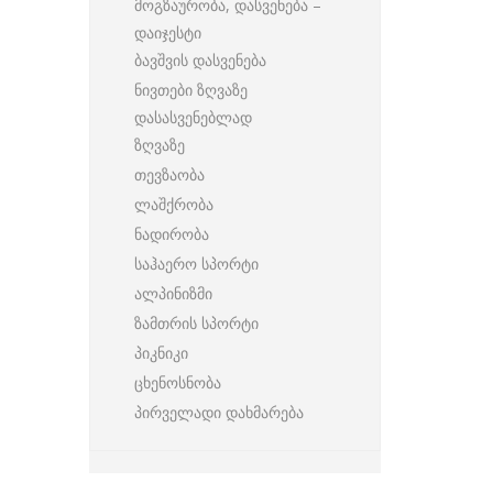
მოგზაურობა, დასვენება –
დაიჯესტი
ბავშვის დასვენება
ნივთები ზღვაზე
დასასვენებლად
ზღვაზე
თევზაობა
ლაშქრობა
ნადირობა
საჰაერო სპორტი
ალპინიზმი
ზამთრის სპორტი
პიკნიკი
ცხენოსნობა
პირველადი დახმარება