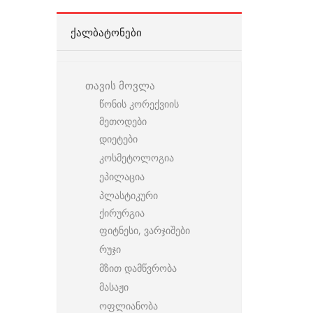
ᲥᲐᲚᲑᲐᲢᲝᲜᲔᲑᲘ
თავის მოვლა
წონის კორექვიის
მეთოდები
დიეტები
კოსმეტოლოგია
ეპილაცია
პლასტიკური
ქირურგია
ფიტნესი, ვარჯიშები
რუჯი
მზით დამწვრობა
მასაჟი
ოფლიანობა