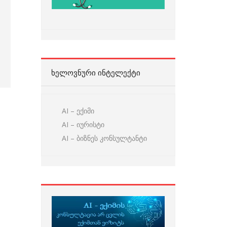
ᲮᲔᲚᲝᲕᲜᲣᲠᲘ ᲘᲜᲢᲔᲚᲔᲥᲢᲘ
AI – ექიმი
AI – იურისტი
AI – ბიზნეს კონსულტანტი