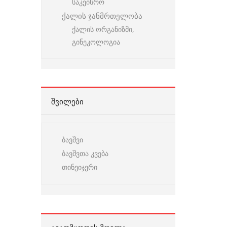
საკეისრო
ქალის ჯანმრთელობა
ქალის ორგანიზმი,
გინეკოლოგია
ᲨᲕᲘᲚᲔᲑᲘ
ბავშვი
ბავშვთა კვება
თინეიჯერი