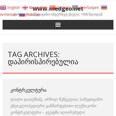
Skip
www.medgeo.net
English
Georgian
Turkish
Azerbaijani
to
Armenian
Russian
ქართული სამედიცინო ინტერნეტ-ქსელი, 1996 წლიდან
content
TAG ARCHIVES:
ᲓᲐᲞᲘᲠᲘᲡᲞᲘᲠᲔᲑᲣᲚᲘᲐ
ᲙᲝᲜᲢᲠᲙᲣᲚᲢᲣᲠᲐ
ლალი დათეშიძე, არჩილ შენგელია. სამედიცინო
ენციკლოპედიური განმარტებითი ლექსიკონი
კონტრკულტურა – ჯგუფში აღიარებული